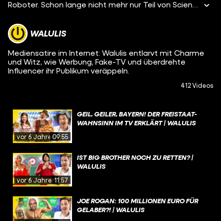
Roboter. Schon lange nicht mehr nur Teil von Science-Fiction-Filmen: Kinder spielen mit ihnen, sie bestellen Felder, riskieren für uns sogar ihr Leben und sie dringen in immer mehr Lebensbereiche vor - bis in die allerprivatesten: Denn in der Entwickler-Szene sind Sexroboter das neue große Ding. Das hat früh erkannt: Matt McMullen. Der steht hinter einer der erfolgreichsten Sexroboter-Firmen der USA. Wir zeigen, wie Matt McMullen zum Steve Jobs der Sexroboter wurde und warum Harmony mehr ist als ein schnödes Sexspielzeug.
WALULIS
Mediensatire im Internet: Walulis entlarvt mit Charme
und Witz, wie Werbung, Fake-TV und überdrehte
Influencer ihr Publikum veräppeln.
412 Videos
GEIL, GEILER, BAYERN! DER FREISTAAT-
WAHNSINN IM TV ERKLÄRT | WALULIS
vor 6 Jahren
09:55
IST BIG BROTHER NOCH ZU RETTEN? |
WALULIS
vor 6 Jahren
11:57
JOE ROGAN: 100 MILLIONEN EURO FÜR
GELABER?! | WALULIS