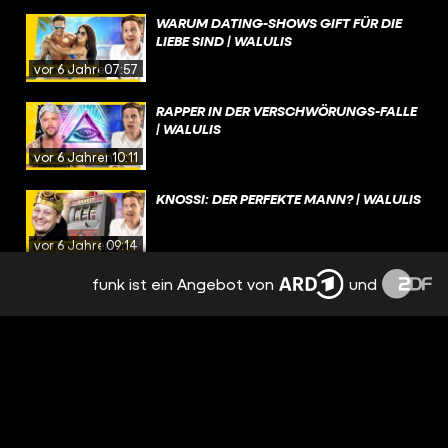
WARUM DATING-SHOWS GIFT FÜR DIE
LIEBE SIND | WALULIS
vor 6 Jahren
07:57
RAPPER IN DER VERSCHWÖRUNGS-FALLE
| WALULIS
vor 6 Jahren
10:11
KNOSSI: DER PERFEKTE MANN? | WALULIS
vor 6 Jahren
09:14
funk ist ein Angebot von
und
DAS GEHEIMNIS HINTER DEM POKÉMON-
IMPERIUM | WALULIS
vor 6 Jahren
09:26
WIE DER ÖSI-KANZLER SOCIAL MEDIA
DOMINIERT | WALULIS
vor 6 Jahren
12:20