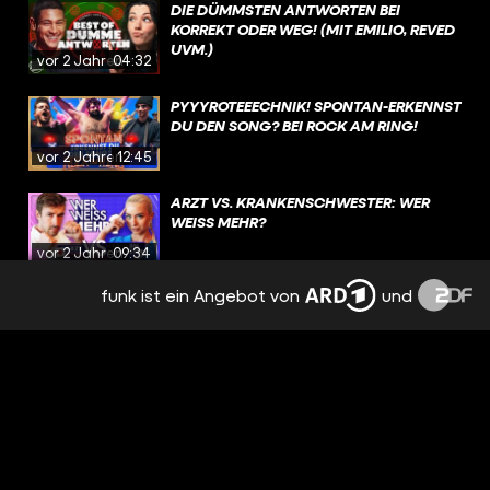
DIE DÜMMSTEN ANTWORTEN BEI
KORREKT ODER WEG! (MIT EMILIO, REVED
UVM.)
vor 2 Jahren
04:32
PYYYROTEEECHNIK! SPONTAN-ERKENNST
DU DEN SONG? BEI ROCK AM RING!
vor 2 Jahren
12:45
ARZT VS. KRANKENSCHWESTER: WER
WEISS MEHR?
vor 2 Jahren
09:34
funk ist ein Angebot von
und
ERKENNST DU DEN SONG? (MIT SHOKI)
vor 2 Jahren
13:33
DIE DÜMMSTEN ANTWORTEN!💀😂 | TEIL
3 | KORREKT ODER WEG!
vor 2 Jahren
04:28