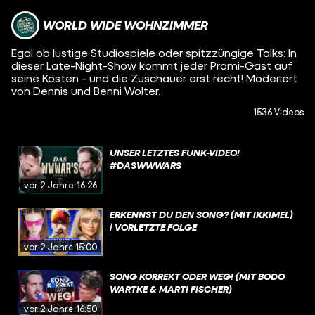
WORLD WIDE WOHNZIMMER
Egal ob lustige Studiospiele oder spitzzüngige Talks: In
dieser Late-Night-Show kommt jeder Promi-Gast auf
seine Kosten - und die Zuschauer erst recht! Moderiert
von Dennis und Benni Wolter.
1536 Videos
UNSER LETZTES FUNK-VIDEO!
#DASWWWARS
vor 2 Jahren
16:26
ERKENNST DU DEN SONG? (MIT IKKIMEL)
| VORLETZTE FOLGE
vor 2 Jahren
15:00
SONG KORREKT ODER WEG! (MIT BODO
WARTKE & MARTI FISCHER)
vor 2 Jahren
16:50