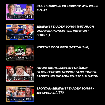
RALPH CASPERS VS. COSIMO: WER WEISS M
EHR?
vor 2 Jahren
08:24
ERKENNST DU DEN SONG? (MIT FINCH
UND NOTAR DAMIT WIR IHN NICHT
BESCH...)
vor 2 Jahren
13:27
KORREKT ODER WEG! (MIT TAHSIM)
vor 2 Jahren
15:00
FINCH: DIE HEISSESTEN POKÉMON, F
ILOW-FEATURE, NERVIGE FANS, TINDER-S
PERRE UND DIE PEINLICHSTE SITUATION
vor 2 Jahren
34:45
SPONTAN-ERKENNST DU DEN SONG? -
EM-SPEZIAL🇩🇪⚽
vor 2 Jahren
10:18