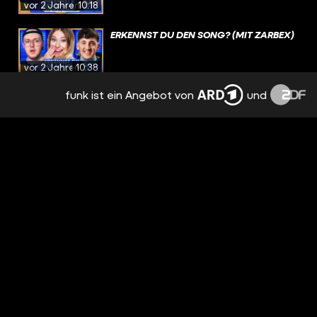
vor 2 Jahren
10:18
ERKENNST DU DEN SONG? (MIT ZARBEX)
vor 2 Jahren
10:38
funk ist ein Angebot von
und
SONG KORREKT ODER WEG! (MIT
MEHNERSMOOS)
vor 2 Jahren
14:37
FELIX LOBRECHT ÜBERRASCHT
FANGIRLS! | ERKENNST DU DEN SONG?
(WG-SPECIAL)
vor 2 Jahren
15:01
SPONTAN-ERKENNST DU DEN SONG?
(MIT ELECTRIC CALLBOY BEI ROCK AM
RING!)
vor 2 Jahren
07:02
ERKENNST DU DEN SONG? (MIT VOLKER
ROSIN - DIE TANZALARM-LEGENDE!)
vor 2 Jahren
13:14