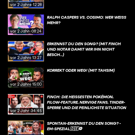
vor 2 Jahren
12:28
RALPH CASPERS VS. COSIMO: WER WEISS M
EHR?
vor 2 Jahren
08:24
ERKENNST DU DEN SONG? (MIT FINCH
UND NOTAR DAMIT WIR IHN NICHT
BESCH...)
vor 2 Jahren
13:27
KORREKT ODER WEG! (MIT TAHSIM)
vor 2 Jahren
15:00
FINCH: DIE HEISSESTEN POKÉMON, F
ILOW-FEATURE, NERVIGE FANS, TINDER-S
PERRE UND DIE PEINLICHSTE SITUATION
vor 2 Jahren
34:45
SPONTAN-ERKENNST DU DEN SONG? -
EM-SPEZIAL🇩🇪⚽