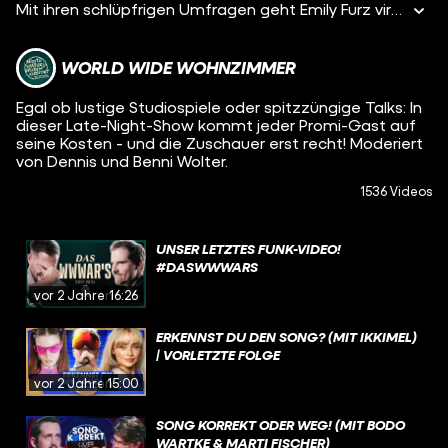
Mit ihren schlüpfrigen Umfragen geht Emily Furz viral! Heute klären wir mit ihr, was sie NOCH NIE getan hat und warum sie kein Date mit MontanaBlack möchte... Viel Spaß!
WORLD WIDE WOHNZIMMER
Egal ob lustige Studiospiele oder spitzzüngige Talks: In
dieser Late-Night-Show kommt jeder Promi-Gast auf
seine Kosten - und die Zuschauer erst recht! Moderiert
von Dennis und Benni Wolter.
1536 Videos
UNSER LETZTES FUNK-VIDEO!
#DASWWWARS
vor 2 Jahren
16:26
ERKENNST DU DEN SONG? (MIT IKKIMEL)
| VORLETZTE FOLGE
vor 2 Jahren
15:00
SONG KORREKT ODER WEG! (MIT BODO
WARTKE & MARTI FISCHER)