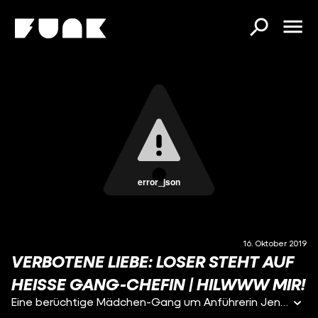
error_json
16. Oktober 2019
VERBOTENE LIEBE: LOSER STEHT AUF
HEISSE GANG-CHEFIN | HILWWW MIR!
Eine berüchtige Mädchen-Gang um Anführerin Jenny (17) macht Dima (16), Dennis (16) und Benni (16) das Leben zur Hölle. Bis sich die drei tapferen Loser dazu entschließen, dem Horror ein Ende zu machen...