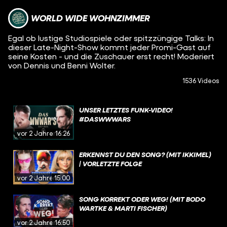
WORLD WIDE WOHNZIMMER
Egal ob lustige Studiospiele oder spitzzüngige Talks: In
dieser Late-Night-Show kommt jeder Promi-Gast auf
seine Kosten - und die Zuschauer erst recht! Moderiert
von Dennis und Benni Wolter.
1536 Videos
UNSER LETZTES FUNK-VIDEO!
#DASWWWARS
vor 2 Jahren
16:26
ERKENNST DU DEN SONG? (MIT IKKIMEL)
| VORLETZTE FOLGE
vor 2 Jahren
15:00
SONG KORREKT ODER WEG! (MIT BODO
WARTKE & MARTI FISCHER)
vor 2 Jahren
16:50