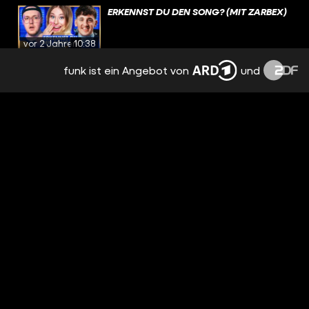
ERKENNST DU DEN SONG? (MIT ZARBEX)
vor 2 Jahren
10:38
funk ist ein Angebot von
und
SONG KORREKT ODER WEG! (MIT
MEHNERSMOOS)
vor 2 Jahren
14:37
FELIX LOBRECHT ÜBERRASCHT
FANGIRLS! | ERKENNST DU DEN SONG?
(WG-SPECIAL)
vor 2 Jahren
15:01
SPONTAN-ERKENNST DU DEN SONG?
(MIT ELECTRIC CALLBOY BEI ROCK AM
RING!)
vor 2 Jahren
07:02
ERKENNST DU DEN SONG? (MIT VOLKER
ROSIN - DIE TANZALARM-LEGENDE!)
vor 2 Jahren
13:14