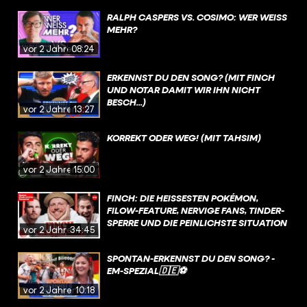
RALPH CASPERS VS. COSIMO: WER WEISS M
EHR?
vor 2 Jahren
08:24
ERKENNST DU DEN SONG? (MIT FINCH
UND NOTAR DAMIT WIR IHN NICHT
BESCH...)
vor 2 Jahren
13:27
KORREKT ODER WEG! (MIT TAHSIM)
vor 2 Jahren
15:00
FINCH: DIE HEISSESTEN POKÉMON, F
ILOW-FEATURE, NERVIGE FANS, TINDER-S
PERRE UND DIE PEINLICHSTE SITUATION
vor 2 Jahren
34:45
SPONTAN-ERKENNST DU DEN SONG? -
EM-SPEZIAL🇩🇪⚽
vor 2 Jahren
10:18