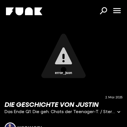
error_json
2. Mai 2025
DIE GESCHICHTE VON JUSTIN
Das Ende Q1: Die geh. Chats der Teenager-T. / Stern Q2: Sie wollten ein großes Ding durchziehen, sagt Justin. Einen Ansch. / Stern Q3: Reporter von stern und RTL decken Ansch-Plan mutmaßlicher Jugend-T-Gruppe auf