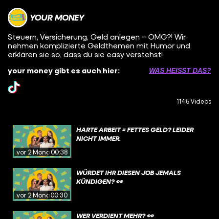
YOUR MONEY
Steuern, Versicherung, Geld anlegen – OMG?! Wir
nehmen komplizierte Geldthemen mit Humor und
erklären sie so, dass du sie easy verstehst!
your money gibt es auch hier:
WAS HEISST DAS?
1145 Videos
HARTE ARBEIT = FETTES GELD? LEIDER
NICHT IMMER.
vor 2 Monaten
00:38
WÜRDET IHR DIESEN JOB JEMALS
KÜNDIGEN? 👀
vor 2 Monaten
00:30
WER VERDIENT MEHR? 👀