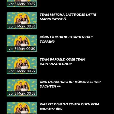
vor 3 Monaten
00:39
TEAM MATCHA LATTE ODER LATTE
MACCHIATO? ☕️
vor 3 Monaten
00:26
KÖNNT IHR DIESE STUNDENZAHL
TOPPEN?
vor 3 Monaten
00:30
TEAM BARGELD ODER TEAM
KARTENZAHLUNG?
vor 3 Monaten
00:29
UND DER BETRAG IST HÖHER ALS WIR
DACHTEN 👀
vor 3 Monaten
00:25
WAS IST DEIN GO TO-TEILCHEN BEIM
BÄCKER? 🧁🥨