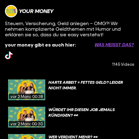
YOUR MONEY
Steuern, Versicherung, Geld anlegen – OMG?! Wir
nehmen komplizierte Geldthemen mit Humor und
erklären sie so, dass du sie easy verstehst!
your money gibt es auch hier:
WAS HEISST DAS?
1145 Videos
HARTE ARBEIT = FETTES GELD? LEIDER
NICHT IMMER.
vor 2 Monaten
00:38
WÜRDET IHR DIESEN JOB JEMALS
KÜNDIGEN? 👀
vor 2 Monaten
00:30
WER VERDIENT MEHR? 👀