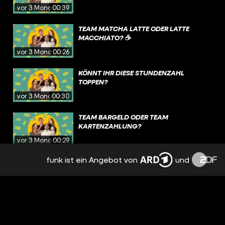
vor 3 Monaten
00:39
TEAM MATCHA LATTE ODER LATTE
MACCHIATO? ☕️
vor 3 Monaten
00:26
KÖNNT IHR DIESE STUNDENZAHL
TOPPEN?
vor 3 Monaten
00:30
TEAM BARGELD ODER TEAM
KARTENZAHLUNG?
vor 3 Monaten
00:29
funk ist ein Angebot von
und
UND DER BETRAG IST HÖHER ALS WIR
DACHTEN 👀
vor 3 Monaten
00:25
WAS IST DEIN GO TO-TEILCHEN BEIM
BÄCKER? 🧁🥨