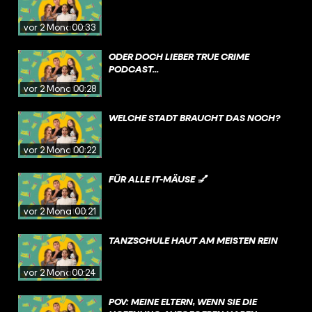
vor 2 Monaten
00:33
ODER DOCH LIEBER TRUE CRIME
PODCAST...
vor 2 Monaten
00:28
WELCHE STADT BRAUCHT DAS NOCH?
vor 2 Monaten
00:22
FÜR ALLE IT-MÄUSE 💅
vor 2 Monaten
00:21
TANZSCHULE HAUT AM MEISTEN REIN
vor 2 Monaten
00:24
POV: MEINE ELTERN, WENN SIE DIE