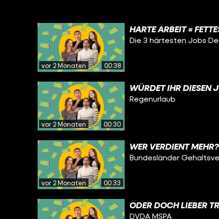
HARTE ARBEIT = FETTE
Die 3 härtesten Jobs D
vor 2 Monaten
00:38
WÜRDET IHR DIESEN 
Regenurlaub
vor 2 Monaten
00:30
WER VERDIENT MEHR?
Bundesländer Gehaltsve
vor 2 Monaten
00:33
ODER DOCH LIEBER TR
DVDA MSPA