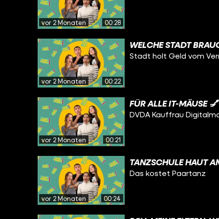
vor 2 Monaten
00:28
WELCHE STADT BRAU
Stadt holt Geld vom Ver
vor 2 Monaten
00:22
FÜR ALLE IT-MÄUSE 💅
DVDA Kauffrau Digital
vor 2 Monaten
00:21
TANZSCHULE HAUT AM
Das kostet Paartanz
vor 2 Monaten
00:24