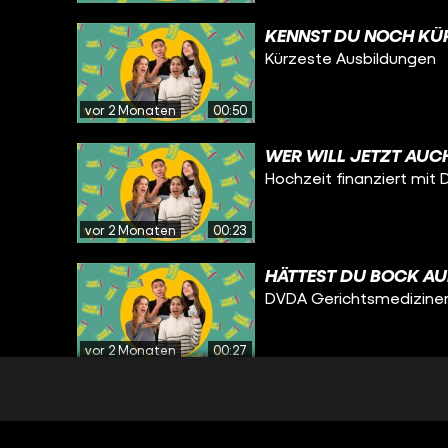
KENNST DU NOCH KÜ
Kürzeste Ausbildungen
vor 2 Monaten
00:50
WER WILL JETZT AUC
Hochzeit finanziert mit 
vor 2 Monaten
00:23
HÄTTEST DU BOCK AUF
DVDA Gerichtsmediziner
vor 2 Monaten
00:27
DIREKT HUNGER BEK
3 Spartipps Städtetrip