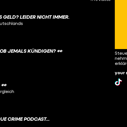
S GELD? LEIDER NICHT IMMER.
eutschlands
JOB JEMALS KÜNDIGEN? 👀
Steue
nehme
erklä
your 
 👀
rgleich
UE CRIME PODCAST...