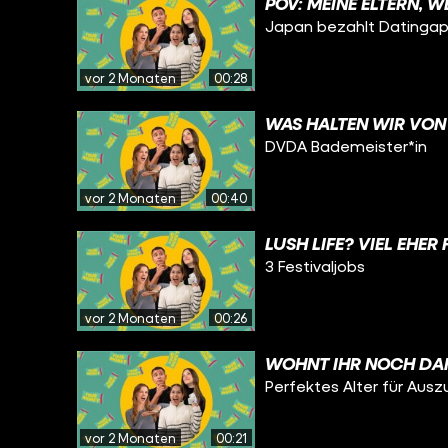
POV: MEINE ELTERN, 
Japan bezahlt Datinga
vor 2 Monaten
00:28
WAS HALTEN WIR VON
DVDA Bademeister*in
vor 2 Monaten
00:40
LUSH LIFE? VIEL EHER 
3 Festivaljobs
vor 2 Monaten
00:26
WOHNT IHR NOCH DA
Perfektes Alter für Ausz
vor 2 Monaten
00:21