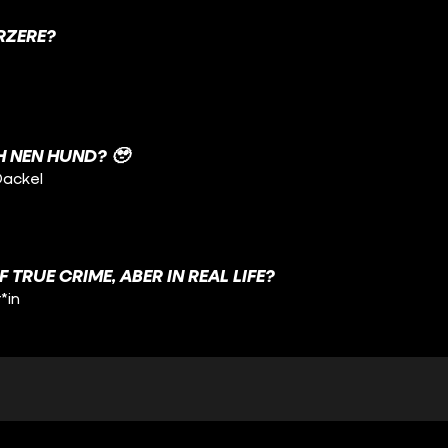
RZERE?
H NEN HUND? 🥹
Dackel
 TRUE CRIME, ABER IN REAL LIFE?
*in
OMMEN