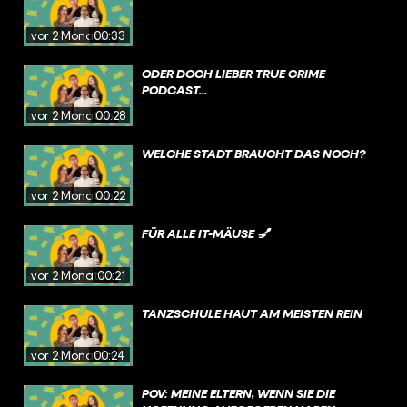
vor 2 Monaten
00:33
ODER DOCH LIEBER TRUE CRIME
PODCAST...
vor 2 Monaten
00:28
WELCHE STADT BRAUCHT DAS NOCH?
vor 2 Monaten
00:22
FÜR ALLE IT-MÄUSE 💅
vor 2 Monaten
00:21
TANZSCHULE HAUT AM MEISTEN REIN
vor 2 Monaten
00:24
POV: MEINE ELTERN, WENN SIE DIE