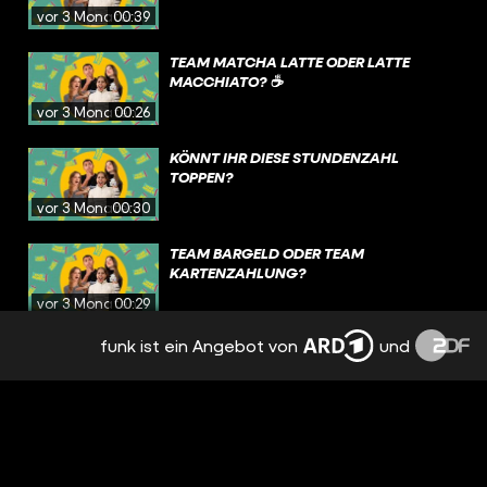
vor 3 Monaten
00:39
TEAM MATCHA LATTE ODER LATTE
MACCHIATO? ☕️
vor 3 Monaten
00:26
KÖNNT IHR DIESE STUNDENZAHL
TOPPEN?
vor 3 Monaten
00:30
TEAM BARGELD ODER TEAM
KARTENZAHLUNG?
vor 3 Monaten
00:29
funk ist ein Angebot von
und
UND DER BETRAG IST HÖHER ALS WIR
DACHTEN 👀
vor 3 Monaten
00:25
WAS IST DEIN GO TO-TEILCHEN BEIM
BÄCKER? 🧁🥨