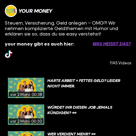
YOUR MONEY
Steuern, Versicherung, Geld anlegen – OMG?! Wir
nehmen komplizierte Geldthemen mit Humor und
erklären sie so, dass du sie easy verstehst!
your money gibt es auch hier:
WAS HEISST DAS?
1145 Videos
HARTE ARBEIT = FETTES GELD? LEIDER
NICHT IMMER.
vor 2 Monaten
00:38
WÜRDET IHR DIESEN JOB JEMALS
KÜNDIGEN? 👀
vor 2 Monaten
00:30
WER VERDIENT MEHR? 👀