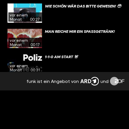
WIE SCHÖN WÄR DAS BITTE GEWESEN! 🥹
vor einem
Monat
00:27
MAN REICHE MIR EIN SPASSGETRÄNK!
vor einem
Monat
00:17
1-1-0 AM START 🚨
vor einem
Monat
00:31
funk ist ein Angebot von
und
SWAGGED UP EINFACH
vor einem
Monat
00:18
🦄KANN DA DER ADLER ALS DEUTSCHES
WAPPENTIER NOCH MITHALTEN?
vor einem
Monat
00:36