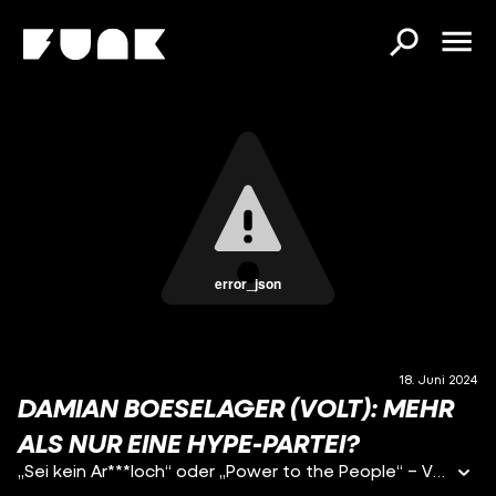
error_json
18. Juni 2024
DAMIAN BOESELAGER (VOLT): MEHR
ALS NUR EINE HYPE-PARTEI?
„Sei kein Ar***loch“ oder „Power to the People“ – VOLT hat mit catchy Sprüchen einen ziemlich erfolgreichen Wahlkampf gemacht und besonders bei jungen Menschen fett abgeräumt. Für die Partei steht ein Thema über allen: Europa. Wenn’s nach VOLT-Spitzenkandidat und -Gründer Damian Boeselager geht, brauchen wir die Vereinigten Staaten von Europa. Aber wie soll das überhaupt funktionieren? Jan Schipmann hat im Gespräch mit Damian Boeselager darüber gesprochen, was seine drei Maßnahmen sind, die er mit einer absoluten Mehrheit sofort umsetzen würde. Was Volt noch mit der EU vor hat, ob sie jetzt auch noch in den Bundestag wollen und wer das größte Ar***loch in der Politik ist – das erfahrt ihr in dieser Folge. ABSOLUTE MEHRHEIT ist ein Podcast über politische Visionen, persönliche Überzeugungen und ein Gedankenspiel darüber, in welche Richtung sich dieses Land entwickeln soll. Hosts: Jan Schipmann, Aline Abboud, Victoria Reichelt Jeden Dienstag, überall wo es Podcasts gibt. ABSOLUTE MEHRHEIT wird produziert von Hyperbole Medien GmbH für funk. funk ist ein Gemeinschaftsangebot der Arbeitsgemeinschaft der Rundfunkanstalten der Bundesrepublik Deutschland (ARD) und des Zweiten Deutschen Fernsehens (ZDF). funk hat auf die datenschutzrechtlichen Bestimmungen dieser Plattform sowie die Erhebung, Analyse und Nutzung von Userdaten keinen Einfluss. Im Rahmen unserer Möglichkeiten gehen wir mit der größten Sensibilität mit Deinen Daten um. Weitere Informationen zum Thema Datenschutz findest Du auf unserer Website: https://www.funk.net/datenschutz Schaut hier vorbei und schreibt uns: Instagram: https://www.instagram.com/die.da.oben TikTok: https://www.tiktok.com/@die.da.oben YouTube: www.youtube.com/@DieDaOben