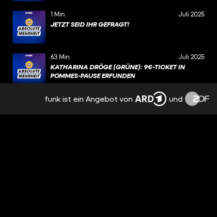
1 Min.
Juli 2025
JETZT SEID IHR GEFRAGT!
63 Min.
Juli 2025
KATHARINA DRÖGE (GRÜNE): 9€-TICKET IN
POMMES-PAUSE ERFUNDEN
funk ist ein Angebot von
und
59 Min.
Juli 2025
CAREN LAY (LINKE): TIKTOK-RAP GEGEN DIE
WOHNUNGSNOT
61 Min.
Juli 2025
PARABELRITTER: IM OSTEN HERRSCHT TIEFE
VERBITTERUNG
51 Min.
Juli 2025
JETTE NIETZARD (GRÜNE): SIND ALLE POLIZISTEN
B@STARDE?