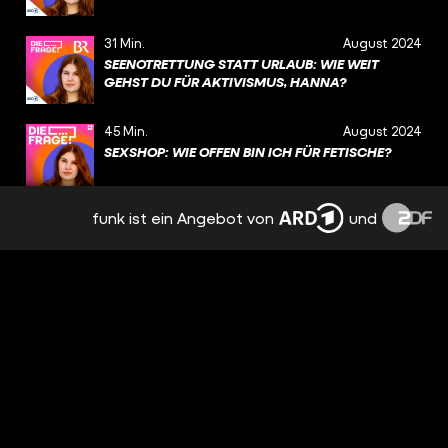
31 Min.
August 2024
SEENOTRETTUNG STATT URLAUB: WIE WEIT
GEHST DU FÜR AKTIVISMUS, HANNA?
45 Min.
August 2024
SEXSHOP: WIE OFFEN BIN ICH FÜR FETISCHE?
funk ist ein Angebot von
und
43 Min.
August 2024
LIEBESKUMMER: WARUM WILLST DU MICH
NICHT? (WDH.)
32 Min.
Juli 2024
DARF ICH WIEDER GLÜCKLICH SEIN, NACH DEM
TOD MEINER PARTNERIN?
40 Min.
Juli 2024
STERNENKIND: WIE VERKRAFTE ICH DEN TOD
MEINES BABYS?