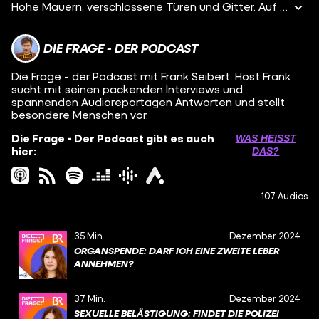
Hohe Mauern, verschlossene Türen und Gitter. Auf den ersten Blick unterscheidet sich die forensische Psychiatrie, in der Chefarzt David Strahl arbeitet, kaum von einem Gefängnis. Es gibt aber wichtige Unterschiede: Es ist eine Klinik, kein Gefängnis. Die Eingesperrten sind Patienten, keine Insassen und hier geht es in erster Linie um Heilung, nicht um Bestrafung. Trotzdem sind hier Straftäter untergebracht. Straftäter, die teilweise schwere Verbrechen wie Mord oder Sexualdelikte begangen haben, aber sie sind eben auch psychisch krank. In der Forensik behandelt Dr. Strahl Patienten, um die Gesellschaft vor weiteren Taten zu schützen. Aber wie kann sich Herr Strahl sicher sein, wann jemand keine Gefahr mehr für uns alle darstellt? Wann kann jemand wieder nach draußen entlassen werden und wer muss vielleicht sein Leben lang hinter diesen Mauern bleiben? Wenn ihr Feedback zum Podcast habt oder selbst eure Geschichte erzählen wollt, dann meldet euch gerne per Sprachnachricht unter der 0174 2745065 oder über Instagram.
DIE FRAGE - DER PODCAST
Die Frage - der Podcast mit Frank Seibert. Host Frank
sucht mit seinen packenden Interviews und
spannenden Audioreportagen Antworten und stellt
besondere Menschen vor.
Die Frage - Der Podcast gibt es auch
WAS HEISST D
hier:
AS?
107 Audios
35 Min.
Dezember 2024
ORGANSPENDE: DARF ICH EINE ZWEITE LEBER
ANNEHMEN?
37 Min.
Dezember 2024
SEXUELLE BELÄSTIGUNG: FINDET DIE POLIZEI