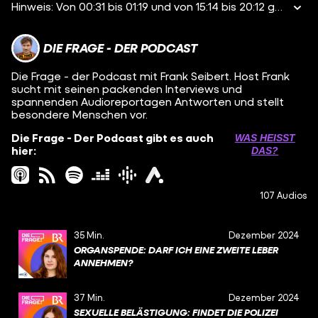
Hinweis: Von 00:31 bis 01:19 und von 15:14 bis 20:12 geht es um Suizidgedanken. Erst verlegt er die Therapiestunden in den Abend, dann gibt er ihr Komplimente und fängt an sie zu umarmen. Anne* ist verwirrt. Soll so eine Psychotherapie ablaufen? Mit jedem freundlichen Gespräch, jeder Umarmung, jedem privaten Chat rutscht sie ein bisschen tiefer hinein - in ein Verhältnis, das eigentlich professionell sein sollte, aber Schritt für Schritt zu privat wird. So ganz realisiert Anne das aber nicht - bis an einem Abend die Situation eskaliert. In dieser Folge geht es um ein Machtgefälle zwischen einem Arzt und seiner Patientin und um eine Grenze, die manchmal vielleicht schwammig ist, aber niemals überschritten werden sollte. Und die Frage: Wie komme ich aus der Situation wieder raus? *Name von uns geändert Hier findet ihr mehr Informationen und Anlaufstellen, wenn ihr in einer ähnlichen Situation seid wie Anne: - https://www.therapie.de/psyche/info/fragen/beschwerden-in-der-psychotherapie/anlaufstellen/ - https://www.beratung.help/a/schlechter-therapeut Steckt ihr in einer emotionalen Krise? Dann meldet euch gerne hier: - Telefonseelsorge (24/7 erreichbar): https://www.telefonseelsorge.de - wenn nicht per Telefon, dann auch anonym per Chat - Krisenchat (anonym auf WhatsApp oder SMS – rund um die Uhr, für alle unter 25 Jahren): https://www.krisenchat.de Hier geht es zur neuen Folge von „too many tabs“: https://open.spotify.com/episode/0ne2QdZXIjkbvF9uniXV7a
DIE FRAGE - DER PODCAST
Die Frage - der Podcast mit Frank Seibert. Host Frank
sucht mit seinen packenden Interviews und
spannenden Audioreportagen Antworten und stellt
besondere Menschen vor.
Die Frage - Der Podcast gibt es auch
WAS HEISST D
hier:
AS?
107 Audios
35 Min.
Dezember 2024
ORGANSPENDE: DARF ICH EINE ZWEITE LEBER
ANNEHMEN?
37 Min.
Dezember 2024
SEXUELLE BELÄSTIGUNG: FINDET DIE POLIZEI