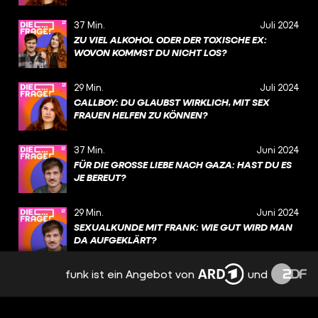
37 Min.
Juli 2024
ZU VIEL ALKOHOL ODER DER TOXISCHE EX:
WOVON KOMMST DU NICHT LOS?
29 Min.
Juli 2024
CALLBOY: DU GLAUBST WIRKLICH, MIT SEX
FRAUEN HELFEN ZU KÖNNEN?
37 Min.
Juni 2024
FÜR DIE GROSSE LIEBE NACH GAZA: HAST DU ES J
E BEREUT?
29 Min.
Juni 2024
SEXUALKUNDE MIT FRANK: WIE GUT WIRD MAN
DA AUFGEKLÄRT?
funk ist ein Angebot von
und
31 Min.
Juni 2024
GEFÄNGNIS IN AUSTRALIEN NACH TÖDLICHEM
CRASH: IST DAS GERECHT? (TEIL 2)