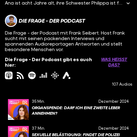
Ana ist acht Jahre alt, ihre Schwester Philippa ist fünf. Beide sitzen vor mir auf dem Boden, in viel zu großen OP-Kitteln und Handschuhen. Sie operieren an einer Brust aus Knete herum. Warum? Um besser zu verstehen, was gerade mit ihrer Mama passiert - denn die hat Brustkrebs. Ich besuche heute die Krebsberatungsstelle "Papillon“ und schaue mir an, wie Calita und ihr Team jungen Kindern erklärt, was Krebs eigentlich ist und was mit Mama oder Papa gerade passiert - mit Büchern, Basteln und Spielen. Und ich spreche mit Joanne, die ihren Papa an Krebs verloren hat und wie sie gelernt hat, mit dieser Trauer zu leben. Ihr erwartet jetzt vielleicht, dass es eine super traurige Folge wird. Klar, es geht viel um Tod und Trauer, aber: In dieser Folge habe ich auch immer wieder gelacht, Spaß gehabt und vor allem haben mich die Kinder die ich dort kennengelernt habe, sehr beeindruckt. Hier geht es zur Folge von „Eltern ohne Filter“ mit Marcel: https://open.spotify.com/episode/5ULlywtptxla0IcfES2oNi
DIE FRAGE - DER PODCAST
Die Frage - der Podcast mit Frank Seibert. Host Frank
sucht mit seinen packenden Interviews und
spannenden Audioreportagen Antworten und stellt
besondere Menschen vor.
Die Frage - Der Podcast gibt es auch
WAS HEISST D
hier:
AS?
107 Audios
35 Min.
Dezember 2024
ORGANSPENDE: DARF ICH EINE ZWEITE LEBER
ANNEHMEN?
37 Min.
Dezember 2024
SEXUELLE BELÄSTIGUNG: FINDET DIE POLIZEI