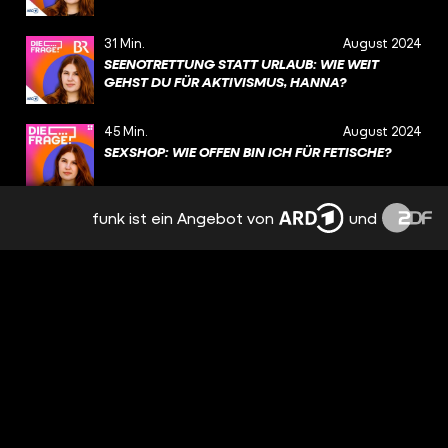
31 Min.
August 2024
SEENOTRETTUNG STATT URLAUB: WIE WEIT
GEHST DU FÜR AKTIVISMUS, HANNA?
45 Min.
August 2024
SEXSHOP: WIE OFFEN BIN ICH FÜR FETISCHE?
funk ist ein Angebot von
und
43 Min.
August 2024
LIEBESKUMMER: WARUM WILLST DU MICH
NICHT? (WDH.)
32 Min.
Juli 2024
DARF ICH WIEDER GLÜCKLICH SEIN, NACH DEM
TOD MEINER PARTNERIN?
40 Min.
Juli 2024
STERNENKIND: WIE VERKRAFTE ICH DEN TOD
MEINES BABYS?