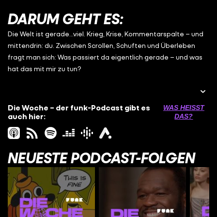
DARUM GEHT ES:
Die Welt ist gerade…viel. Krieg, Krise, Kommentarspalte – und
mittendrin: du. Zwischen Scrollen, Schuften und Überleben
fragt man sich: Was passiert da eigentlich gerade – und was
hat das mit mir zu tun?
Die Woche ist der neue funk-Podcast, der Nachrichten ernst
nimmt – und junge Perspektiven auch. Paula, Adrian, Yuri und
Die Woche – der funk-Podcast gibt es
WAS HEISST D
Sici kommen aus verschiedenen Ecken Deutschlands, bringen
auch hier:
AS?
unterschiedliche Hintergründe, Interessen und
Lebensrealitäten mit – und sprechen jeden Freitag über das,
was politisch zählt und in klassischen News oft fehlt. Sie
NEUESTE PODCAST-FOLGEN
diskutieren die großen Themen der Woche, ordnen ein, was
Schlagzeilen macht, und holen Stimmen dazu, die wirklich was
zu sagen haben. Ob Weltpolitik, soziale Gerechtigkeit oder
das neueste Popkultur-Drama – hier trifft Analyse auf Haltung,
persönliche Erfahrungen und harte Fakten. Für alle, die nicht