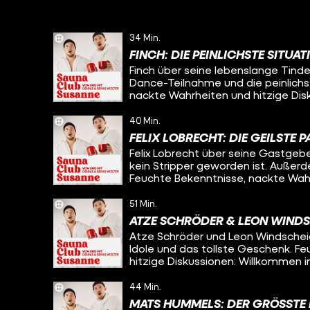
34 Min.
FINCH: DIE PEINLICHSTE SITUAT
Finch über seine lebenslange Tinde
Dance-Teilnahme und die peinlichs
nackte Wahrheiten und hitzige Di
und mit Dennis und Benni Wolter.
40 Min.
FELIX LOBRECHT: DIE GEILSTE 
Felix Lobrecht über seine Gastgeb
kein Stripper geworden ist. Außerd
Feuchte Bekenntnisse, nackte Wahr
Saunaclub Susanne. Von und mit De
51 Min.
ATZE SCHRÖDER & LEON WINDS
Atze Schröder und Leon Windscheid
Idole und das tollste Geschenk. F
hitzige Diskussionen: Willkommen 
Benni Wolter.
44 Min.
MATS HUMMELS: DER GRÖSSTE 