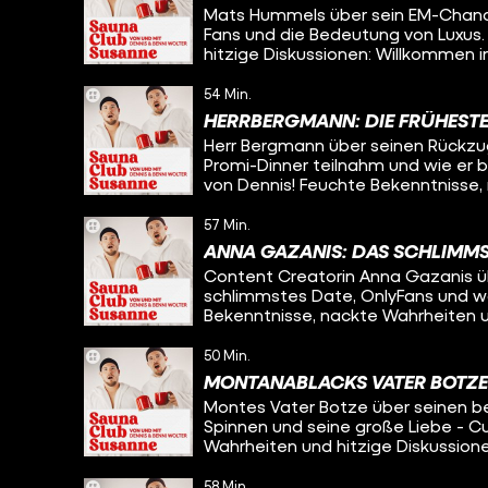
Mats Hummels über sein EM-Chancen
Fans und die Bedeutung von Luxus
hitzige Diskussionen: Willkommen 
54 Min.
HERRBERGMANN: DIE FRÜHEST
Herr Bergmann über seinen Rückzug
Promi-Dinner teilnahm und wie er 
von Dennis! Feuchte Bekenntnisse,
Willkommen im Saunaclub Susanne
57 Min.
ANNA GAZANIS: DAS SCHLIMMS
Content Creatorin Anna Gazanis übe
schlimmstes Date, OnlyFans und wa
Bekenntnisse, nackte Wahrheiten u
Susanne.
50 Min.
MONTANABLACKS VATER BOTZ
Montes Vater Botze über seinen be
Spinnen und seine große Liebe - C
Wahrheiten und hitzige Diskussio
58 Min.