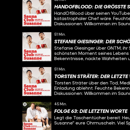
HANDOFBLOOD: DIE GRÖSSTE 
HandOfBlood über seinen YouTube-S
katastrophaler Chef wäre. Feuchte
Diskussionen: Willkommen im Saun
51 Min.
STEFANIE GIESINGER: DER SC
Stefanie Giesinger über GNTM, ihr 
schönsten Moment seines Lebens s
Bekenntnisse, nackte Wahrheiten u
Susanne.
51 Min.
TORSTEN STRÄTER: DER LETZT
Torsten Sträter über den Tod, Med
Einladung ablehnt. Feuchte Bekenn
Diskussionen: Willkommen im Saun
45 Min.
FOLGE 63: DIE LETZTEN WORTE
Legt die Taschentücher bereit: Heu
Susanne" eure Ohrmuscheln. Viel S