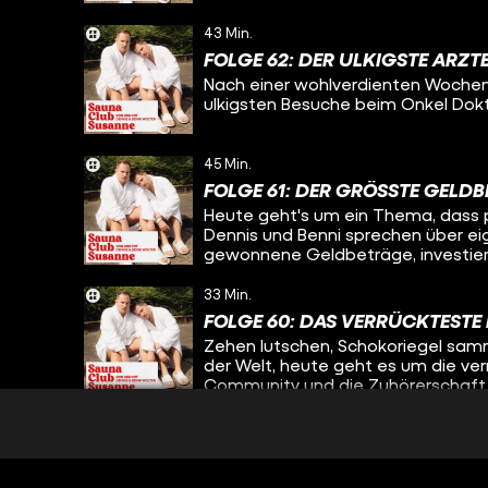
43 Min.
FOLGE 62: DER ULKIGSTE ARZ
Nach einer wohlverdienten Wochen
ulkigsten Besuche beim Onkel Dokt
45 Min.
FOLGE 61: DER GRÖSSTE GELDB
Heute geht's um ein Thema, dass p
Dennis und Benni sprechen über e
gewonnene Geldbeträge, investier
Schneidezähne. Wirft Entertainer-L
Müll? Viel Spaß!
33 Min.
FOLGE 60: DAS VERRÜCKTESTE
Zehen lutschen, Schokoriegel samm
der Welt, heute geht es um die ve
Community und die Zuhörerschaft e
im Beerpong spielen ist. Viel Spaß!
44 Min.
FOLGE 59: DIE HEFTIGSTE NA
Dem Tod von der Schippe springen