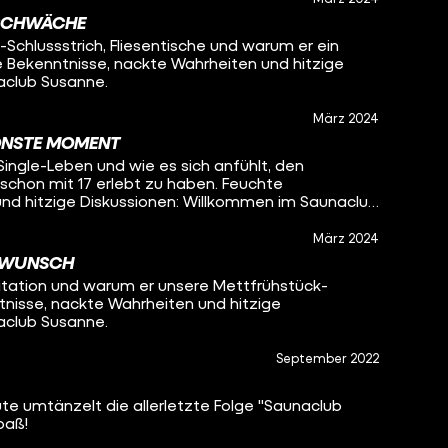
SCHWÄCHE
chlussstrich, Fliesentische und warum er ein
 Bekenntnisse, nackte Wahrheiten und hitzige
aclub Susanne.
März 2024
HÖNSTE MOMENT
Single-Leben und wie es sich anfühlt, den
chon mit 17 erlebt zu haben. Feuchte
nd hitzige Diskussionen: Willkommen im Saunaclub
März 2024
E WUNSCH
itation und warum er unsere Mettfrühstück-
tnisse, nackte Wahrheiten und hitzige
aclub Susanne.
September 2022
te umtänzelt die allerletzte Folge "Saunaclub
paß!