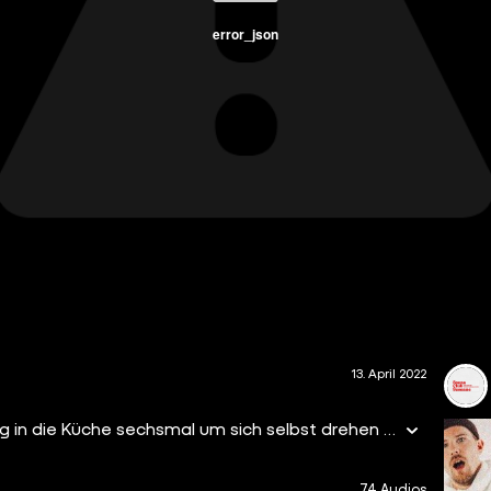
error_json
13. April 2022
Nach dem Aufstehen dreimal blinzeln, auf dem Weg in die Küche sechsmal um sich selbst drehen und den Kaffee achtmal umrühren, bevor man ihn in exakt zwanzig Schlücken herunterwürgt. Hachja, "Spleens" können ganz schön nervig sein - und kommen in unendlich vielen Variationen! Freut euch außerdem auf neuen Hirschhausen-Content und ganz viel Geräusper. Viel *blinzel blinzel blinzel* Spaß!
74 Audios