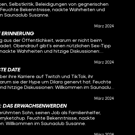
, Selbstkritik, Beleidigungen von gegnerischen
. Feuchte Bekenntnisse, nackte Wahrheiten und
im Saunaclub Susanne.
März 2024
E ERINNERUNG
 aus der Öffentlichkeit, warum er nicht beim
badet. Obendrauf gibt’s einen nützlichen Sex-Tipp
 nackte Wahrheiten und hitzige Diskussionen:
.
März 2024
TE DATE
r ihre Karriere auf Twitch und TikTok, ihr
rum sie der Hype um Dilara genervt hat. Feuchte
nd hitzige Diskussionen: Willkommen im Saunaclub
März 2024
E: DAS ERWACHSENWERDEN
rühmten Sohn, seinen Job als Familienhelfer,
urryketchup. Feuchte Bekenntnisse, nackte
nen: Willkommen im Saunaclub Susanne.
März 2024