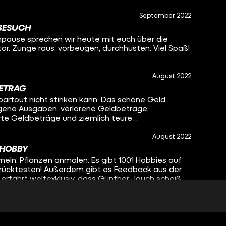
September 2022
TBESUCH
pause sprechen wir heute mit euch über die
or. Zunge raus, vorbeugen, durchhusten: Viel Spaß!
August 2022
ETRAG
artout nicht stinken kann: Das schöne Geld.
igene Ausgaben, verlorene Geldbeträge,
te Geldbeträge und ziemlich teure
egende Benni seine Altkleider etwa in den Bio-
August 2022
 HOBBY
eln, Pflanzen anmalen: Es gibt 1001 Hobbies auf
rrücktesten! Außerdem gibt es Feedback aus der
rfährt weltexklusiv, dass Günther Jauch scheiße
August 2022
HTOD-ERFAHRUNG
. Den Kopf gerade noch aus der Schlinge gezogen.