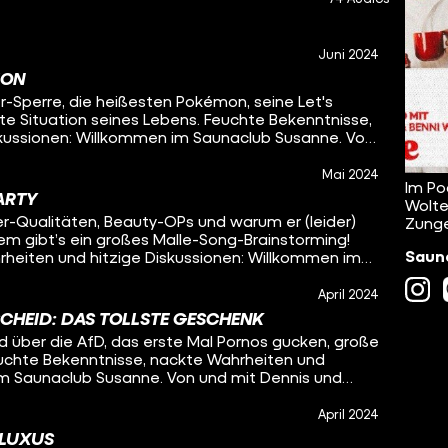
Juni 2024
ION
r-Sperre, die heißesten Pokémon, seine Let's
te Situation seines Lebens. Feuchte Bekenntnisse,
skussionen: Willkommen im Saunaclub Susanne. Von
Mai 2024
Im Po
PARTY
Wolte
er-Qualitäten, Beauty-OPs und warum er (leider)
Zunge
em gibt’s ein großes Malle-Song-Brainstorming!
Sauna
heiten und hitzige Diskussionen: Willkommen im
nnis und Benni Wolter.
April 2024
CHEID: DAS TOLLSTE GESCHENK
 über die AfD, das erste Mal Pornos gucken, große
euchte Bekenntnisse, nackte Wahrheiten und
im Saunaclub Susanne. Von und mit Dennis und
April 2024
LUXUS