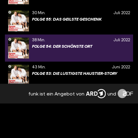
30 Min.
Juli 2022
FOLGE 55: DAS GEILSTE GESCHENK
38 Min.
Juli 2022
FOLGE 54: DER SCHÖNSTE ORT
43 Min.
Juni 2022
FOLGE 53: DIE LUSTIGSTE HAUSTIER-STORY
funk ist ein Angebot von
und
37 Min.
Juni 2022
FOLGE 52: DER FATALSTE FRISEURBESUCH
33 Min.
Juni 2022
FOLGE 51: DER GRÖSSTE FEHLKAUF