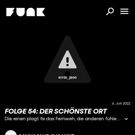
error_json
6. Juli 2022
FOLGE 54: DER SCHÖNSTE ORT
Die einen plagt fix das Fernweh, die anderen fühlen sich nur auf der heimischen Klapp-Couch richtig wohl. Fest steht: Lieblingsorte können fast überall sein. Und so schwitzen und sprechen wir heute über die fantastischen vier Wände der Schwiegereltern, den tiefen Meeresgrund und warum Dennis euch alle auf seinen neuen Balkon einlädt. Macht's euch gemütlich und habt viel Spaß!