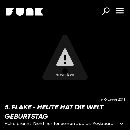
error_json
16. Oktober 2018
5. FLAKE - HEUTE HAT DIE WELT
GEBURTSTAG
Flake brennt. Nicht nur für seinen Job als Keyboarder bei Rammstein. Sondern vor allem dann, wenn auf der Bühne Rammstein-Sänger Till Lindemann den Flammenwerfer auf ihn hält.Mit 'Heute hat die Welt Geburtstag' gibt es jetzt nicht nur einen weiteren Einblick in das Leben von Flake, sondern auch in den Bandalltag von erfolgreichsten deutschen Band im Ausland. Durch Flakes Augen gesehen unfassbar lustig!