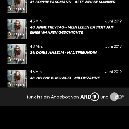
41. SOPHIE PASSMANN - ALTE WEISSE MÄNNER
45 Min.
Juni 2019
40. ANNE FREYTAG - MEIN LEBEN BASIERT AUF
EINER WAHREN GESCHICHTE
43 Min.
Juni 2019
39. DORIS ANSELM - HAUTFREUNDIN
46 Min.
Juni 2019
38. HELENE BUKOWSKI - MILCHZÄHNE
funk ist ein Angebot von
und
43 Min.
Mai 2019
37. MARIE-ALICE SCHULTZ - MIKADOWÄLDER
43 Min.
Mai 2019
36. ROMY HAUSMANN - LIEBES KIND