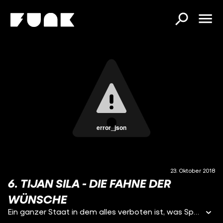
error_json
23. Oktober 2018
6. TIJAN SILA - DIE FAHNE DER
WÜNSCHE
Ein ganzer Staat in dem alles verboten ist, was Spaß macht. Grausam! Aber genau darum geht es im neuen Buch von Tijan Sila. Zum Glück gibt es aber auch in ‚Die Fahne der Wünsche‘ Menschen, die ihren Spaß haben. Illegal.