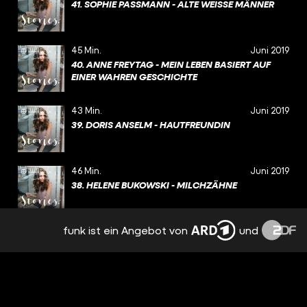
41. SOPHIE PASSMANN - ALTE WEISSE MÄNNER
45 Min.
Juni 2019
40. ANNE FREYTAG - MEIN LEBEN BASIERT AUF
EINER WAHREN GESCHICHTE
43 Min.
Juni 2019
39. DORIS ANSELM - HAUTFREUNDIN
46 Min.
Juni 2019
38. HELENE BUKOWSKI - MILCHZÄHNE
funk ist ein Angebot von
und
43 Min.
Mai 2019
37. MARIE-ALICE SCHULTZ - MIKADOWÄLDER
43 Min.
Mai 2019
36. ROMY HAUSMANN - LIEBES KIND