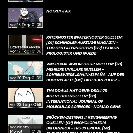
NOTRUF-FAX
vor 15 Tagen
01:05
PATERNOSTER #PATERNOSTER QUELLEN:
[Q1] SCHINDLER AUFZÜGE MAGAZIN -
TOD DES PATERNOSTERS [Q2] LEXIKON
vor 17 Tagen
01:06
PROLOGISTIK UND GUEDE
AUFZUGTECHNIK -
PATERNOSTERAUFZUG [Q3] GUEDE
WM-POKAL #WORLDCUP QUELLEN: [Q1]
AUFZUGTECHNIK -
MEHRERE UNKLARE QUELLEN –
PATERNOSTERAUFZUG [Q4] LEXIKON
SCHREIBWEISE „SPAIN/ESPAÑA“ AUF DER
vor 20 Tagen
01:09
PROLOGISTIK - PATERNOSTER [Q5]
BODENPLATTE [Q2] TAGES-ANZEIGER –
HAMBURGER ABENDBLATT - HAMBURG:
WM-POKAL: SO ENTSTAND DIE
DIE ERSTEN PATERNOSTER LIEFEN IN
BEKANNTESTE SPORTTROPHÄE DER WELT
THADDÄUS HAT GENE: DRD4-7R
KONTORHÄUSERN [Q6] LEXIKON
[Q3] DER SPIEGEL – GESTOHLENER COUPE
#GENETICS QUELLEN: [Q1]
PROLOGISTIK - PATERNOSTER [Q7]
JULES RIMET 1983 IN RIO [Q4] DER
INTERNATIONAL JOURNAL OF
vor 23 Tagen
00:58
BUNDESRAT - DRUCKSACHE D912+94
SPIEGEL – GESTOHLENER COUPE JULES
MOLECULAR SCIENCES - NOMAD GENE:
[Q8] BUNDESRAT - DRUCKSACHE 299/15
RIMET 1983 IN RIO [Q5] DER SPIEGEL –
NOVELTY SEEKING AND RISK TAKING [Q2]
[Q9] GUEDE AUFZUGTECHNIK -
GESTOHLENER COUPE JULES RIMET 1983
PROCEEDINGS OF THE NATIONAL
BRÜCKEN-DESIGNS II #ENGINEERING
SICHERHEITSMASSNAHMEN [Q10] GUEDE A
IN RIO [Q6] DER SPIEGEL – GESTOHLENER
ACADEMY OF SCIENCES -
QUELLEN: [Q1] ENCYCLOPAEDIA
vor einem
UFZUGTECHNIK - P
COUPE JULES RIMET 1983 IN RIO [Q7] DER
PERSÖNLICHKEITSEIGENSCHAFTEN UND
BRITANNICA - TRUSS BRIDGE [Q2]
Monat
01:08