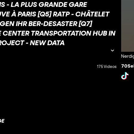
S - LA PLUS GRANDE GARE
 À PARIS [Q5] RATP - CHÂTELET
IGEN IHR BER-DESASTER [Q7]
 CENTER TRANSPORTATION HUB IN
ROJECT - NEW DATA
Nerdi
70Sek
175 Videos
GE