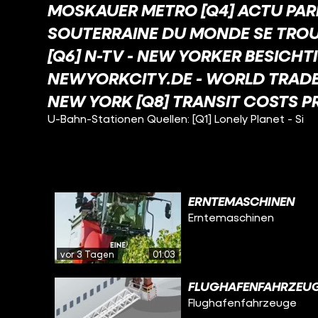
MOSKAUER METRO [Q4] ACTU PARI
SOUTERRAINE DU MONDE SE TROUVE
[Q6] N-TV - NEW YORKER BESICHT
NEWYORKCITY.DE - WORLD TRADE
NEW YORK [Q8] TRANSIT COSTS P
U-Bahn-Stationen Quellen: [Q1] Lonely Planet - Si
ERNTEMASCHINEN
Erntemaschinen
vor 3 Tagen
01:03
FLUGHAFENFAHRZEU
Flughafenfahrzeuge