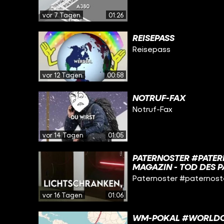
vor 7 Tagen
01:26
REISEPASS
Reisepass
vor 12 Tagen
00:58
NOTRUF-FAX
Notruf-Fax
vor 14 Tagen
01:05
PATERNOSTER #PATER
MAGAZIN - TOD DES P
UND GUEDE AUFZUGTE
Paternoster #paternoster
AUFZUGTECHNIK - PA
PROLOGISTIK - PATE
vor 16 Tagen
01:06
HAMBURG: DIE ERSTE
[Q6] LEXIKON PROLOG
WM-POKAL #WORLDCU
DRUCKSACHE D912+94 