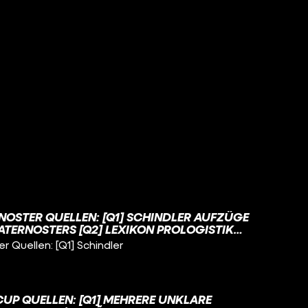
NOSTER QUELLEN: [Q1] SCHINDLER AUFZÜGE
ATERNOSTERS [Q2] LEXIKON PROLOGISTIK
CHNIK - PATERNOSTERAUFZUG [Q3] GUEDE
 Quellen: [Q1] Schindler
TERNOSTERAUFZUG [Q4] LEXIKON
RNOSTER [Q5] HAMBURGER ABENDBLATT -
N PATERNOSTER LIEFEN IN KONTORHÄUSERN
ISTIK - PATERNOSTER [Q7] BUNDESRAT -
P QUELLEN: [Q1] MEHRERE UNKLARE
[Q8] BUNDESRAT - DRUCKSACHE 299/15 [Q9]