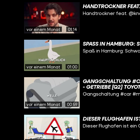
UNTERSCHIED ZWISCH
HANDTROCKNER FEA
DEUTSCHER FENSTER
Handtrockner feat. @k
vor einem Monat
01:14
SPASS IN HAMBURG: 
Spaß in Hamburg: Schw
vor einem Monat
01:00
GANGSCHALTUNG #CAR
- GETRIEBE [Q2] TOYO
VOLKSWAGEN MEDIA - 
Gangschaltung #car #me
KRAFTFAHRZEUG-MECHA
[Q5] KRAFTFAHRZEUG-
vor einem Monat
00:59
401 [Q6] VOLKSWAGEN
FINAL [Q7] VOLKSWAG
DIESER FLUGHAFEN IS
MDPI - VEHICLES 6(1)
Dieser Flughafen ist ein 
HYUNDAI IONIQ 5 N D
FUNKTIONIERT MANUE