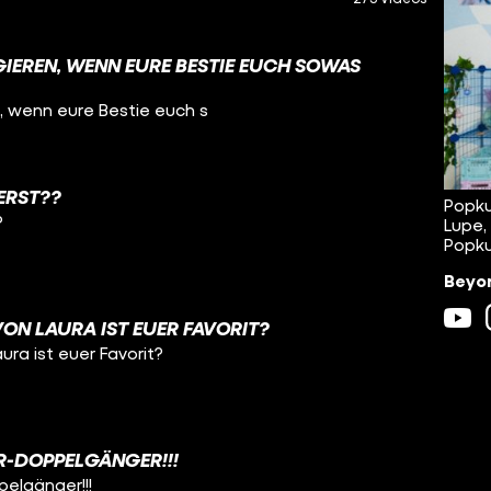
GIEREN, WENN EURE BESTIE EUCH SOWAS
, wenn eure Bestie euch s
ERST??
Popku
?
Lupe,
Popku
Beyon
N LAURA IST EUER FAVORIT?
ra ist euer Favorit?
R-DOPPELGÄNGER!!!
pelgänger!!!