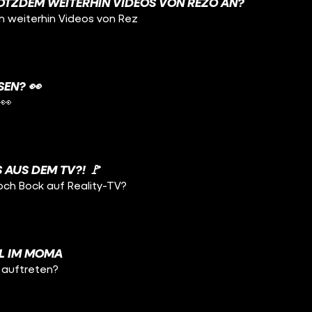
OTZDEM WEITERHIN VIDEOS VON REZO AN?
m weiterhin Videos von Rez
SEN? 👀
 👀
 AUS DEM TV?! 🚩
och Bock auf Reality-TV?
L IM MOMA
a auftreten?