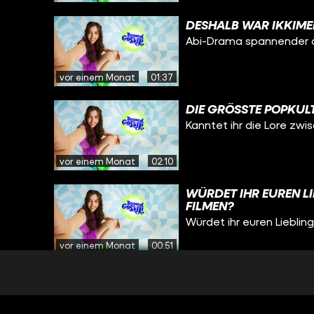
DESHALB WAR IKKIME
Abi-Drama spannender 
vor einem Monat
01:37
DIE GRÖSSTE POPKU
Kanntet ihr die Lore zw
vor einem Monat
02:10
WÜRDET IHR EUREN L
FILMEN?
Würdet ihr euren Liebli
vor einem Monat
00:51
TRAYVIS IST CRINGE?!
Könnt ihr glauben, dass T