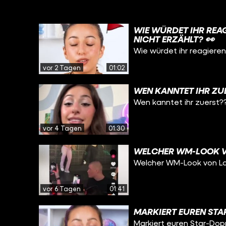
WIE WÜRDET IHR REA
NICHT ERZÄHLT? 👀
Wie würdet ihr reagieren
vor 2 Tagen
01:02
WEN KANNTET IHR ZU
Wen kanntet ihr zuerst?
vor 4 Tagen
01:30
WELCHER WM-LOOK VO
Welcher WM-Look von Lau
vor 6 Tagen
01:41
MARKIERT EUREN STA
Markiert euren Star-Dop