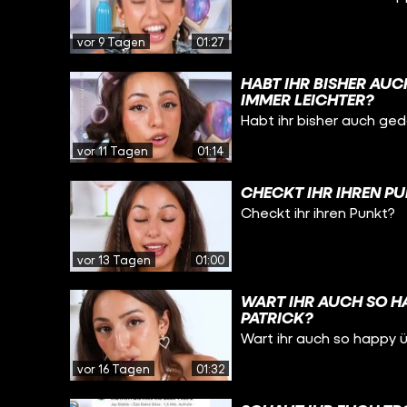
vor 9 Tagen
01:27
HABT IHR BISHER AU
IMMER LEICHTER?
Habt ihr bisher auch ge
vor 11 Tagen
01:14
CHECKT IHR IHREN P
Checkt ihr ihren Punkt?
vor 13 Tagen
01:00
WART IHR AUCH SO H
PATRICK?
Wart ihr auch so happy 
vor 16 Tagen
01:32