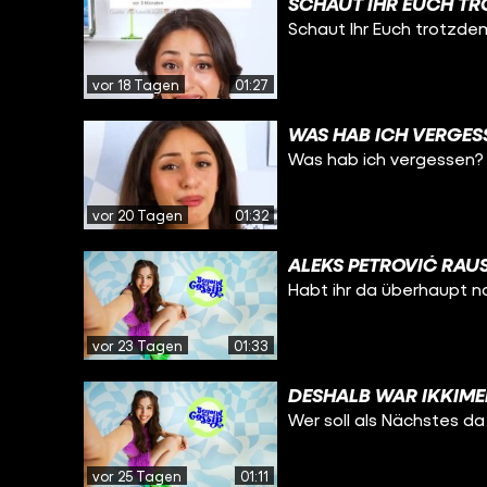
SCHAUT IHR EUCH TR
Schaut Ihr Euch trotzde
vor 18 Tagen
01:27
WAS HAB ICH VERGES
Was hab ich vergessen?
vor 20 Tagen
01:32
ALEKS PETROVIĆ RAUS
Habt ihr da überhaupt n
vor 23 Tagen
01:33
DESHALB WAR IKKIME
Wer soll als Nächstes d
vor 25 Tagen
01:11