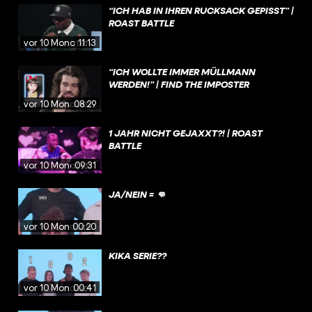
“ICH HAB IN IHREN RUCKSACK GEPISST” |
ROAST BATTLE
vor 10 Monaten
11:13
“ICH WOLLTE IMMER MÜLLMANN
WERDEN!” | FIND THE IMPOSTER
vor 10 Monaten
08:29
1 JAHR NICHT GEJAXXT?! | ROAST
BATTLE
vor 10 Monaten
09:31
JA/NEIN = 👊
vor 10 Monaten
00:20
KIKA SERIE??
vor 10 Monaten
00:41