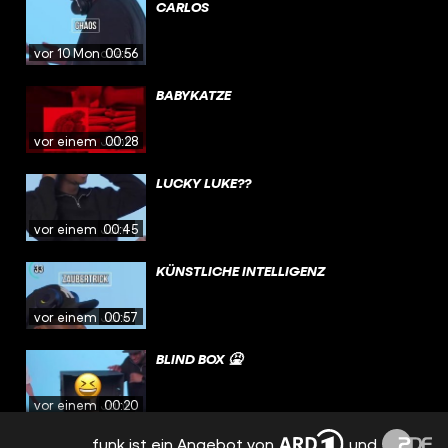
CARLOS
vor 10 Monaten
00:56
BABYKATZE
vor einem Jahr
00:28
LUCKY LUKE??
vor einem Jahr
00:45
KÜNSTLICHE INTELLIGENZ
vor einem Jahr
00:57
BLIND BOX 🤮
vor einem Jahr
00:20
funk ist ein Angebot von
und
CALLIOU