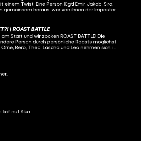
 einem Twist: Eine Person lügt! Emir, Jakob, Sira,
den gemeinsam heraus, wer von ihnen der Imposter
gt. Wer ist der Imposter? Findet’s raus!
T?! | ROAST BATTLE
st am Start und wir zocken ROAST BATTLE! Die
 andere Person durch persönliche Roasts möglichst
, Orne, Bero, Theo, Lascha und Leo nehmen sich im
inander. Es geht um vergessene Insta-Posts und
skaliert. Wer hat gewonnen? Findet’s raus!
er..
 lief auf Kika…