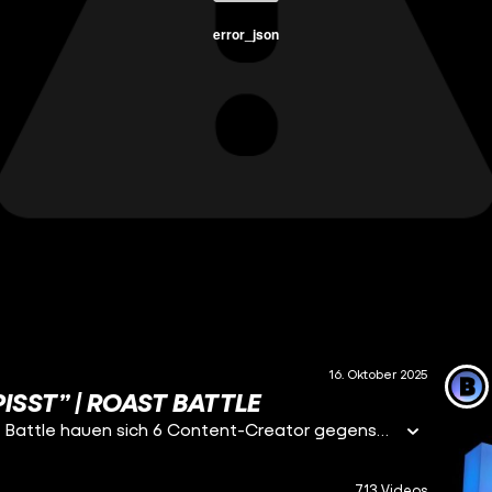
error_json
16. Oktober 2025
ISST” | ROAST BATTLE
Junge, was ist denn hieeeeer los! Bei diesem Roast Battle hauen sich 6 Content-Creator gegenseitig die heftigsten Roasts um die Ohren. Wer hat da wem mal in der Schule in den Rucksack gepisst? Wer hat eine secret Musikkarriere? Hier wird ALLES ausgepackt! Im 1 vs 1 Battle treten die Jungs gegeneinander an. Das Ziel ist es, den Gegner möglichst hart aus der Fassung und zum Lachen zu bringen. Pure Comedy also! Mit dabei: Adix (@adixovic), BlessedB (@blessedb30), Abdu (@TheVoiceMan), Momo (@momoj), Etienne (@etienneesos) und Jano (@miyamotoja). Let the BATTLE begin!
713 Videos