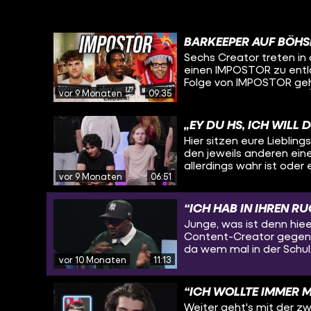
BARKEEPER AUF BÖHS
Sechs Creator treten in
einen IMPOSTOR zu entlarven,
Folge von IMPOSTOR geht es heiß her: Runde 1:
vor 9 Monaten
09:35
welches Kinderbild? Die Äh
Runde 2: Früherer Job 💼
hat einen Job erfunden u
„EY DU HS, ICH WILL
Account-Handle 🎮 – Von
Hier sitzen eure Lieblin
Cringe-Namen wirklich gegeben? Die Brudis in dies
den jeweils anderen ein
@freshprinceofberlin @
allerdings wahr ist oder 
Findet die Crew den Imp
vor 9 Monaten
06:51
hier und wem kann man v
uns in die Kommentare, w
Lügen! Schauts euch an und findet
euch wundern, was sie s
“ICH HAB IN IHREN R
Junge, was ist denn hiee
Content-Creator gegense
da wem mal in der Schul
vor 10 Monaten
11:13
Musikkarriere? Hier wird ALLES ausgepackt! 
gegeneinander an. Das Z
Fassung und zum Lachen 
“ICH WOLLTE IMMER M
(@adixovic), BlessedB 
Weiter geht's mit der zw
(@momoj), Etienne (@et