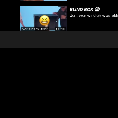
BLIND BOX 🤮
Ja… war wirklich was ekl
vor einem Jahr
00:20
CALLIOU
Alle guten Dinge sind 3…
vor einem Jahr
00:50
"ICH HABS NOCH NICH
Bro wollte es unbedingt 
vor einem Jahr
00:43
POV: POV...
POV: Der Kollege, der er