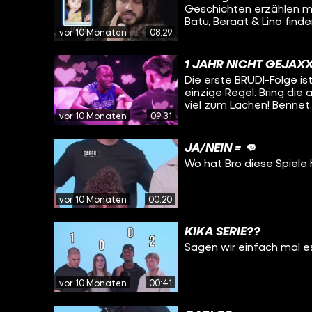
Geschichten erzählen mit
BATTLE begin!
Batu, Beraat & Lino fin
vor 10 Monaten
08:29
ist und alle anderen belü
1 JAHR NICHT GEJAXX
Die erste BRUDI-Folge i
einzige Regel: Bring die
viel zum Lachen! Bennet
vor 10 Monaten
09:31
1-gegen-1 komplett ause
blaue Eier. Spoiler: Es e
JA/NEIN = 👊
Wo hat Bro diese Spiele h
vor 10 Monaten
00:20
KIKA SERIE??
Sagen wir einfach mal es
vor 10 Monaten
00:41