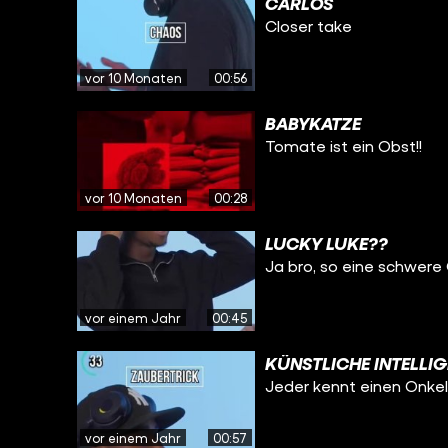
CARLOS
Closer take
vor 10 Monaten
00:56
BABYKATZE
Tomate ist ein Obst!!
vor 10 Monaten
00:28
LUCKY LUKE??
Ja bro, so eine schwere
vor einem Jahr
00:45
KÜNSTLICHE INTELLI
Jeder kennt einen Onkel
vor einem Jahr
00:57