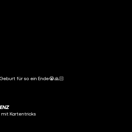
 Geburt für so ein Ende😭🙏🏻
GENZ
 mit Kartentricks