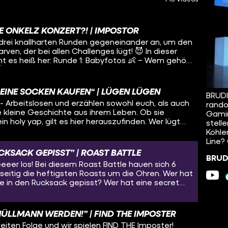
E ONKELZ KONZERT?! | IMPOSTOR
 drei knallharten Runden gegeneinander an, um den
 der bei allen Challenges lügt! 😈 In dieser
 Babyfotos 👶 – Wem gehört
nlichkeit ist verblüffend... oder ist alles nur Fake?
 – Barkeeper, Babysitter oder Maskottchen? Einer
nd muss jetzt improvisieren! Runde 3: Alter
 DEINE SOCKEN KAUFEN“ | LÜGEN LÜGEN
BRUDI
 Mememagier bis LaserFreak: Wer hat sich diesen
gs- Arbeitslosen und erzählen sowohl euch, als auch
rando
er Folge: @orne.may
e kleine Geschichte aus ihrem Leben. Ob sie
Gamin
fine.bennett @theojunior @beroslife @laschakv
ein holy yap, gilt es hier herauszufinden. Wer lügt
stell
ostor oder nimmt der Lügner alle hops? Schreibt
ertrauen? Das ist die erste Folge von Lügen
Kohle
en ihr verdächtigt habt! 👇
 es selbst heraus! Spoiler: Ihr werdet
Line?
chon alles erlebt haben…
UCKSACK GEPISST” | ROAST BATTLE
BRUDI
eeer los! Bei diesem Roast Battle hauen sich 6
itig die heftigsten Roasts um die Ohren. Wer hat
e in den Rucksack gepisst? Wer hat eine secret
Im 1 vs 1 Battle treten die Jungs
iel ist es, den Gegner möglichst hart aus der
zu bringen. Pure Comedy also! Mit dabei: Adix
ÜLLMANN WERDEN!” | FIND THE IMPOSTER
(@blessedb30), Abdu (@TheVoiceMan), Momo
eiten Folge und wir spielen FIND THE Imposter!
ienneesos) und Jano (@miyamotoja). Let the