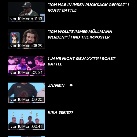
“ICH HAB IN IHREN RUCKSACK GEPISST” |
ROAST BATTLE
vor 10 Monaten
11:13
“ICH WOLLTE IMMER MÜLLMANN
WERDEN!” | FIND THE IMPOSTER
vor 10 Monaten
08:29
1 JAHR NICHT GEJAXXT?! | ROAST
BATTLE
vor 10 Monaten
09:31
JA/NEIN = 👊
vor 10 Monaten
00:20
KIKA SERIE??
vor 10 Monaten
00:41