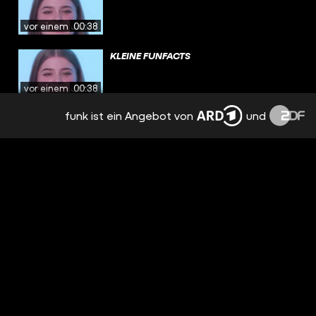
vor einem Jahr
00:38
KLEINE FUNFACTS
vor einem Jahr
00:38
funk ist ein Angebot von
und
WEICHE SPAGHETTI
vor einem Jahr
00:38
SCHATZSUCHE
vor einem Jahr
00:35
KATZEN IN DER SAFARI?
vor einem Jahr
00:45
FAULMENSCH??