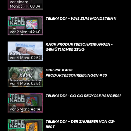
vor einem
Monat
08:04
TELEKADDI – WAS ZUM MONDSTEIN?!
vor 2 Monaten
42:40
KACK PRODUKTBESCHREIBUNGEN -
GEMÜTLICHES ZEUG
vor 4 Monaten
02:52
DIVERSE KACK
PRODUKTBESCHREIBUNGEN #35
vor 4 Monaten
02:56
TELEKADDI - GO GO RECYCLE RANGERS!
vor 5 Monaten
46:14
TELEKADDI – DER ZAUBERER VON OZ-
BEST