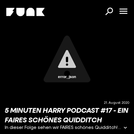
error_json
21. August 2020
5 MINUTEN HARRY PODCAST #17 - EIN
FAIRES SCHÖNES QUIDDITCH
In dieser Folge sehen wir FAIRES schönes Quidditch! Vor dieser Folge hatte ich am meisten Angst, aber ich hab's geschafft! Es war übrigens nicht geplant, dass ich so viel über Zähne rede, but here we are.