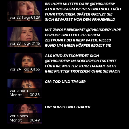
DEM MENSCHEN GEMACHT, DER SIE
BEI IHRER MUTTER DARF @THISISDESY
HEUTE IST. MEHR ÜBER DESYS KINDHEIT
ALS KIND KAUM WEINEN UND SOLL FRÜH
UND IHREN BLICK AUF DIESE JAHRE
FUNKTIONIEREN. SPÄTER GRENZT SIE
vor 22 Tagen
01:29
ERFAHRT IHR JETZT AUF YOUTUBE UND
SICH BEWUSST VON DEM FRAUENBILD
IN DER @ARDMEDIATHEK. LINK IN DER
AB, DAS IHR DAMALS VERMITTELT
BIO!
WURDE. DEN GANZEN TALK MIT DESY
MIT ZWÖLF BEKOMMT @THISISDESY IHRE
SEHT IHR JETZT AUF YOUTUBE UND IN
PERIODE UND LEBT ZU DIESEM
DER @ARDMEDIATHEK. LINK IN DER BIO!
ZEITPUNKT BEI IHREM VATER. VIELES
vor 23 Tagen
01:15
RUND UM IHREN KÖRPER REGELT SIE
HEIMLICH, WEIL IHRE MUTTER IN DIESER
PHASE FEHLT. MEHR ÜBER DESYS
ALS KIND ENTSCHEIDET SICH
AUFWACHSEN OHNE IHRE MUTTER
@THISISDESY IM SORGERECHTSSTREIT
ERFAHRT IHR JETZT AUF YOUTUBE UND
FÜR IHRE MUTTER. KURZ DARAUF GEHT
vor 24 Tagen
01:55
IN DER @ARDMEDIATHEK. LINK IN DER
IHRE MUTTER TROTZDEM OHNE SIE NACH
BIO
MALAYSIA. MEHR ÜBER DESYS
GESCHICHTE UND DEN BRUCH MIT IHRER
CN: TOD UND TRAUER
MUTTER ERFAHRT IHR JETZT AUF
vor einem
YOUTUBE UND IN DER @ARDMEDIATHEK.
Monat
00:33
LINK IN DER BIO!
CN: SUIZID UND TRAUER
vor einem
Monat
00:49