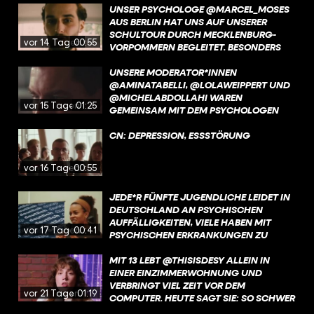
EURE EHRLICHKEIT, EUER VERTRAUEN
UNSER PSYCHOLOGE @MARCEL_MOSES
UND EURE BEREITSCHAFT, IN DEN
AUS BERLIN HAT UNS AUF UNSERER
DIALOG ZU GEHEN, HABEN DIESES
SCHULTOUR DURCH MECKLENBURG-
vor 14 Tagen
00:55
PROJEKT ERST MÖGLICH GEMACHT. IHR
VORPOMMERN BEGLEITET. BESONDERS
HABT UNS BEEINDRUCKT – UND GEZEIGT,
BEWEGT HAT IHN, WIE WICHTIG ECHTES
WIE WICHTIG ES IST, EINANDER
ZUHÖREN FÜR JUNGE MENSCHEN IST –
UNSERE MODERATOR*INNEN
ZUZUHÖREN.
UND WIE OFT GENAU DAS IM ALLTAG
@AMINATABELLI, @LOLAWEIPPERT UND
FEHLT.
@MICHELABDOLLAHI WAREN
vor 15 Tagen
01:25
GEMEINSAM MIT DEM PSYCHOLOGEN
@MARCEL_MOSES AN VIER SCHULEN IN
MECKLENBURG-VORPOMMERN. IN
CN: DEPRESSION, ESSSTÖRUNG
STRALENDORF HAT UNS SCHULLEITER
ARNE HENKE BESONDERS BEEINDRUCKT.
vor 16 Tagen
00:55
OFFEN UND EHRLICH ERZÄHLT ER, WIE
WICHTIG DER AUSTAUSCH MIT
JEDE*R FÜNFTE JUGENDLICHE LEIDET IN
SCHÜLER:INNEN UND ELTERN ÜBER
DEUTSCHLAND AN PSYCHISCHEN
MENTALE GESUNDHEIT IST – UND
AUFFÄLLIGKEITEN, VIELE HABEN MIT
WARUM IHN DIESE GESPRÄCHE SELBST
vor 17 Tagen
00:41
PSYCHISCHEN ERKRANKUNGEN ZU
BERÜHREN. GENAU SOLCHE
KÄMPFEN. AN SCHULEN HERRSCHT
BEGEGNUNGEN MACHEN HOFFNUNG.
HÄUFIG EIN HOHER LEISTUNGSDRUCK,
MIT 13 LEBT @THISISDESY ALLEIN IN
NOCH IMMER GIBT ES VIEL MOBBING.
EINER EINZIMMERWOHNUNG UND
VERBRINGT VIEL ZEIT VOR DEM
vor 21 Tagen
01:19
COMPUTER. HEUTE SAGT SIE: SO SCHWER
DIESE ZEIT WAR, SIE HAT SIE AUCH ZU