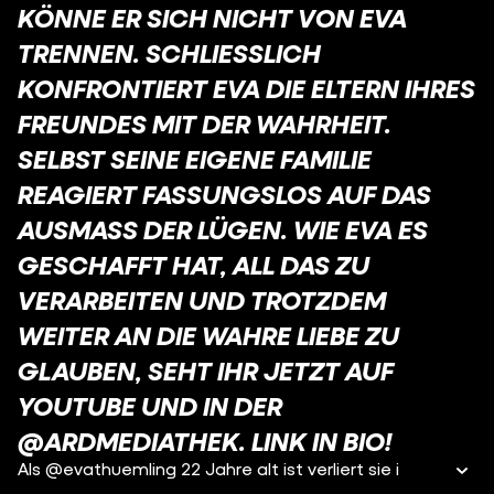
KÖNNE ER SICH NICHT VON EVA
TRENNEN. SCHLIESSLICH K
ONFRONTIERT EVA DIE ELTERN IHRES F
REUNDES MIT DER WAHRHEIT. S
ELBST SEINE EIGENE FAMILIE R
EAGIERT FASSUNGSLOS AUF DAS A
USMASS DER LÜGEN. WIE EVA ES GE
SCHAFFT HAT, ALL DAS ZU VE
RARBEITEN UND TROTZDEM WE
ITER AN DIE WAHRE LIEBE ZU GL
AUBEN, SEHT IHR JETZT AUF YO
UTUBE UND IN DER @A
RDMEDIATHEK. LINK IN BIO!
Als @evathuemling 22 Jahre alt ist verliert sie i