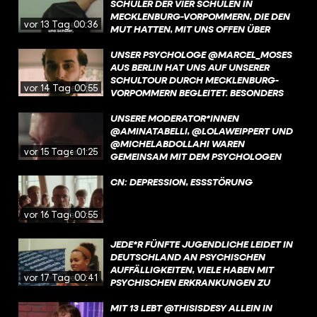
SCHÜLER DER VIER SCHULEN IN
MECKLENBURG-VORPOMMERN, DIE DEN
vor 13 Tagen
00:36
MUT HATTEN, MIT UNS OFFEN ÜBER
MENTALE GESUNDHEIT ZU SPRECHEN.
EURE EHRLICHKEIT, EUER VERTRAUEN
UNSER PSYCHOLOGE @MARCEL_MOSES
UND EURE BEREITSCHAFT, IN DEN
AUS BERLIN HAT UNS AUF UNSERER
DIALOG ZU GEHEN, HABEN DIESES
SCHULTOUR DURCH MECKLENBURG-
vor 14 Tagen
00:55
PROJEKT ERST MÖGLICH GEMACHT. IHR
VORPOMMERN BEGLEITET. BESONDERS
HABT UNS BEEINDRUCKT – UND GEZEIGT,
BEWEGT HAT IHN, WIE WICHTIG ECHTES
WIE WICHTIG ES IST, EINANDER
ZUHÖREN FÜR JUNGE MENSCHEN IST –
UNSERE MODERATOR*INNEN
ZUZUHÖREN.
UND WIE OFT GENAU DAS IM ALLTAG
@AMINATABELLI, @LOLAWEIPPERT UND
FEHLT.
@MICHELABDOLLAHI WAREN
vor 15 Tagen
01:25
GEMEINSAM MIT DEM PSYCHOLOGEN
@MARCEL_MOSES AN VIER SCHULEN IN
MECKLENBURG-VORPOMMERN. IN
CN: DEPRESSION, ESSSTÖRUNG
STRALENDORF HAT UNS SCHULLEITER
ARNE HENKE BESONDERS BEEINDRUCKT.
vor 16 Tagen
00:55
OFFEN UND EHRLICH ERZÄHLT ER, WIE
WICHTIG DER AUSTAUSCH MIT
JEDE*R FÜNFTE JUGENDLICHE LEIDET IN
SCHÜLER:INNEN UND ELTERN ÜBER
DEUTSCHLAND AN PSYCHISCHEN
MENTALE GESUNDHEIT IST – UND
AUFFÄLLIGKEITEN, VIELE HABEN MIT
WARUM IHN DIESE GESPRÄCHE SELBST
vor 17 Tagen
00:41
PSYCHISCHEN ERKRANKUNGEN ZU
BERÜHREN. GENAU SOLCHE
KÄMPFEN. AN SCHULEN HERRSCHT
BEGEGNUNGEN MACHEN HOFFNUNG.
HÄUFIG EIN HOHER LEISTUNGSDRUCK,
MIT 13 LEBT @THISISDESY ALLEIN IN