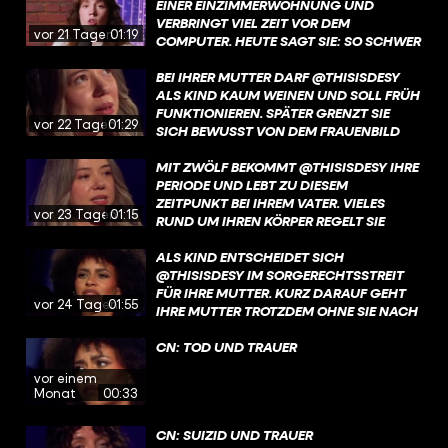
NOCH IMMER GIBT ES VIEL MOBBING.
EINER EINZIMMERWOHNUNG UND
VERBRINGT VIEL ZEIT VOR DEM
vor 21 Tagen
01:19
COMPUTER. HEUTE SAGT SIE: SO SCHWER
DIESE ZEIT WAR, SIE HAT SIE AUCH ZU
DEM MENSCHEN GEMACHT, DER SIE
BEI IHRER MUTTER DARF @THISISDESY
HEUTE IST. MEHR ÜBER DESYS KINDHEIT
ALS KIND KAUM WEINEN UND SOLL FRÜH
UND IHREN BLICK AUF DIESE JAHRE
FUNKTIONIEREN. SPÄTER GRENZT SIE
vor 22 Tagen
01:29
ERFAHRT IHR JETZT AUF YOUTUBE UND
SICH BEWUSST VON DEM FRAUENBILD
IN DER @ARDMEDIATHEK. LINK IN DER
AB, DAS IHR DAMALS VERMITTELT
BIO!
WURDE. DEN GANZEN TALK MIT DESY
MIT ZWÖLF BEKOMMT @THISISDESY IHRE
SEHT IHR JETZT AUF YOUTUBE UND IN
PERIODE UND LEBT ZU DIESEM
DER @ARDMEDIATHEK. LINK IN DER BIO!
ZEITPUNKT BEI IHREM VATER. VIELES
vor 23 Tagen
01:15
RUND UM IHREN KÖRPER REGELT SIE
HEIMLICH, WEIL IHRE MUTTER IN DIESER
PHASE FEHLT. MEHR ÜBER DESYS
ALS KIND ENTSCHEIDET SICH
AUFWACHSEN OHNE IHRE MUTTER
@THISISDESY IM SORGERECHTSSTREIT
ERFAHRT IHR JETZT AUF YOUTUBE UND
FÜR IHRE MUTTER. KURZ DARAUF GEHT
vor 24 Tagen
01:55
IN DER @ARDMEDIATHEK. LINK IN DER
IHRE MUTTER TROTZDEM OHNE SIE NACH
BIO
MALAYSIA. MEHR ÜBER DESYS
GESCHICHTE UND DEN BRUCH MIT IHRER
CN: TOD UND TRAUER
MUTTER ERFAHRT IHR JETZT AUF
vor einem
YOUTUBE UND IN DER @ARDMEDIATHEK.
Monat
00:33
LINK IN DER BIO!
CN: SUIZID UND TRAUER