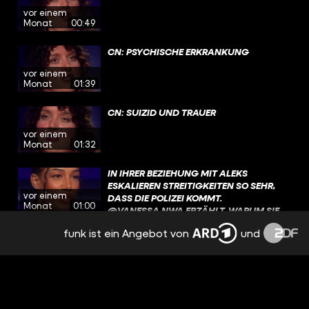
vor einem
Monat
00:49
CN: PSYCHISCHE ERKRANKUNG
vor einem
Monat
01:39
CN: SUIZID UND TRAUER
vor einem
Monat
01:32
IN IHRER BEZIEHUNG MIT ALEKS
ESKALIEREN STREITIGKEITEN SO SEHR,
vor einem
DASS DIE POLIZEI KOMMT.
Monat
01:00
@VANESSA.NWA ERZÄHLT, WARUM SIE
LANGE NIEMANDEM DAVON ERZÄHLT
funk ist ein Angebot von
und
UND WESHALB AUCH EINE
BEI EINER PREMIERENPARTY WIRD
PAARTHERAPIE DIE DYNAMIK NICHT
@VANESSA.NWA NACH STUNDEN
vor einem
DAUERHAFT VERÄNDERT. MEHR ÜBER
ANGERUFEN, WEIL ALEKS DRAUSSEN P
Monat
01:45
VANESSAS GESCHICHTE ERFAHRT IHR
ÖBELT. AUF DEM RÜCKWEG IM AUTO, H
JETZT AUF YOUTUBE UND IN DER
AT SIE ANGST, MIT IHM ALLEIN ZU SEIN. W
@ARDMEDIATHEK. LINK IN DER BIO!
AS VOR IHRER GEMEINSAMEN W
NACH DER TRENNUNG KOMMT