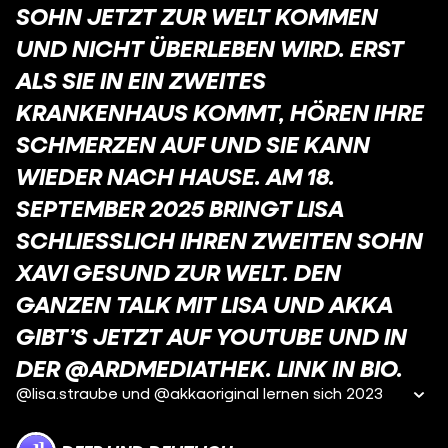
SOHN JETZT ZUR WELT KOMMEN
UND NICHT ÜBERLEBEN WIRD. ERST
ALS SIE IN EIN ZWEITES
KRANKENHAUS KOMMT, HÖREN IHRE
SCHMERZEN AUF UND SIE KANN
WIEDER NACH HAUSE. AM 18.
SEPTEMBER 2025 BRINGT LISA
SCHLIESSLICH IHREN ZWEITEN SOHN X
AVI GESUND ZUR WELT. DEN G
ANZEN TALK MIT LISA UND AKKA G
IBT’S JETZT AUF YOUTUBE UND IN D
ER @ARDMEDIATHEK. LINK IN BIO.
@lisa.straube und @akkaoriginal lernen sich 2023