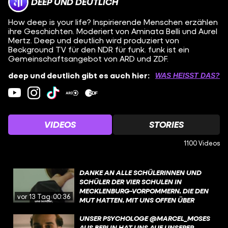
DEEP UND DEUTLICH
How deep is your life? Inspirierende Menschen erzählen
ihre Geschichten. Moderiert von Aminata Belli und Aurel
Mertz. Deep und deutlich wird produziert von
Beckground TV für den NDR für funk. funk ist ein
Gemeinschaftsangebot von ARD und ZDF.
deep und deutlich gibt es auch hier:
WAS HEISST DAS?
VIDEOS
STORIES
1100 Videos
DANKE AN ALLE SCHÜLERINNEN UND
SCHÜLER DER VIER SCHULEN IN
MECKLENBURG-VORPOMMERN, DIE DEN
vor 13 Tagen
00:36
MUT HATTEN, MIT UNS OFFEN ÜBER
MENTALE GESUNDHEIT ZU SPRECHEN.
EURE EHRLICHKEIT, EUER VERTRAUEN
UNSER PSYCHOLOGE @MARCEL_MOSES
UND EURE BEREITSCHAFT, IN DEN
AUS BERLIN HAT UNS AUF UNSERER