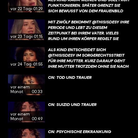
UND IHREN BLICK AUF DIESE JAHRE
FUNKTIONIEREN. SPÄTER GRENZT SIE
vor 22 Tagen
01:29
ERFAHRT IHR JETZT AUF YOUTUBE UND
SICH BEWUSST VON DEM FRAUENBILD
IN DER @ARDMEDIATHEK. LINK IN DER
AB, DAS IHR DAMALS VERMITTELT
BIO!
WURDE. DEN GANZEN TALK MIT DESY
MIT ZWÖLF BEKOMMT @THISISDESY IHRE
SEHT IHR JETZT AUF YOUTUBE UND IN
PERIODE UND LEBT ZU DIESEM
DER @ARDMEDIATHEK. LINK IN DER BIO!
ZEITPUNKT BEI IHREM VATER. VIELES
vor 23 Tagen
01:15
RUND UM IHREN KÖRPER REGELT SIE
HEIMLICH, WEIL IHRE MUTTER IN DIESER
PHASE FEHLT. MEHR ÜBER DESYS
ALS KIND ENTSCHEIDET SICH
AUFWACHSEN OHNE IHRE MUTTER
@THISISDESY IM SORGERECHTSSTREIT
ERFAHRT IHR JETZT AUF YOUTUBE UND
FÜR IHRE MUTTER. KURZ DARAUF GEHT
vor 24 Tagen
01:55
IN DER @ARDMEDIATHEK. LINK IN DER
IHRE MUTTER TROTZDEM OHNE SIE NACH
BIO
MALAYSIA. MEHR ÜBER DESYS
GESCHICHTE UND DEN BRUCH MIT IHRER
CN: TOD UND TRAUER
MUTTER ERFAHRT IHR JETZT AUF
vor einem
YOUTUBE UND IN DER @ARDMEDIATHEK.
Monat
00:33
LINK IN DER BIO!
CN: SUIZID UND TRAUER
vor einem
Monat
00:49
CN: PSYCHISCHE ERKRANKUNG