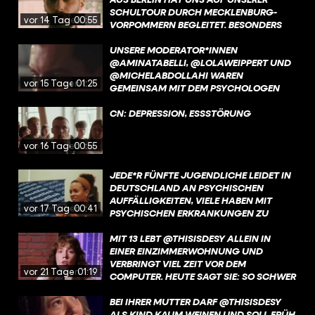
DIALOG ZU GEHEN, HABEN DIESES
SCHULTOUR DURCH MECKLENBURG-
vor 14 Tagen
00:55
PROJEKT ERST MÖGLICH GEMACHT. IHR
VORPOMMERN BEGLEITET. BESONDERS
HABT UNS BEEINDRUCKT – UND GEZEIGT,
BEWEGT HAT IHN, WIE WICHTIG ECHTES
WIE WICHTIG ES IST, EINANDER
ZUHÖREN FÜR JUNGE MENSCHEN IST –
UNSERE MODERATOR*INNEN
ZUZUHÖREN.
UND WIE OFT GENAU DAS IM ALLTAG
@AMINATABELLI, @LOLAWEIPPERT UND
FEHLT.
@MICHELABDOLLAHI WAREN
vor 15 Tagen
01:25
GEMEINSAM MIT DEM PSYCHOLOGEN
@MARCEL_MOSES AN VIER SCHULEN IN
MECKLENBURG-VORPOMMERN. IN
CN: DEPRESSION, ESSSTÖRUNG
STRALENDORF HAT UNS SCHULLEITER
ARNE HENKE BESONDERS BEEINDRUCKT.
vor 16 Tagen
00:55
OFFEN UND EHRLICH ERZÄHLT ER, WIE
WICHTIG DER AUSTAUSCH MIT
JEDE*R FÜNFTE JUGENDLICHE LEIDET IN
SCHÜLER:INNEN UND ELTERN ÜBER
DEUTSCHLAND AN PSYCHISCHEN
MENTALE GESUNDHEIT IST – UND
AUFFÄLLIGKEITEN, VIELE HABEN MIT
WARUM IHN DIESE GESPRÄCHE SELBST
vor 17 Tagen
00:41
PSYCHISCHEN ERKRANKUNGEN ZU
BERÜHREN. GENAU SOLCHE
KÄMPFEN. AN SCHULEN HERRSCHT
BEGEGNUNGEN MACHEN HOFFNUNG.
HÄUFIG EIN HOHER LEISTUNGSDRUCK,
MIT 13 LEBT @THISISDESY ALLEIN IN
NOCH IMMER GIBT ES VIEL MOBBING.
EINER EINZIMMERWOHNUNG UND
VERBRINGT VIEL ZEIT VOR DEM
vor 21 Tagen
01:19
COMPUTER. HEUTE SAGT SIE: SO SCHWER
DIESE ZEIT WAR, SIE HAT SIE AUCH ZU
DEM MENSCHEN GEMACHT, DER SIE
BEI IHRER MUTTER DARF @THISISDESY
HEUTE IST. MEHR ÜBER DESYS KINDHEIT
ALS KIND KAUM WEINEN UND SOLL FRÜH