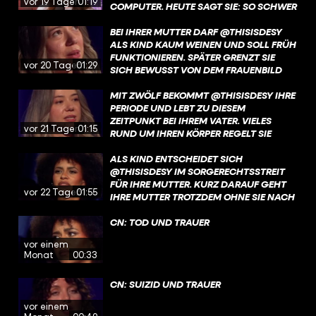
vor 19 Tagen
01:19
COMPUTER. HEUTE SAGT SIE: SO SCHWER
DIESE ZEIT WAR, SIE HAT SIE AUCH ZU
DEM MENSCHEN GEMACHT, DER SIE
BEI IHRER MUTTER DARF @THISISDESY
HEUTE IST. MEHR ÜBER DESYS KINDHEIT
ALS KIND KAUM WEINEN UND SOLL FRÜH
UND IHREN BLICK AUF DIESE JAHRE
FUNKTIONIEREN. SPÄTER GRENZT SIE
vor 20 Tagen
01:29
ERFAHRT IHR JETZT AUF YOUTUBE UND
SICH BEWUSST VON DEM FRAUENBILD
IN DER @ARDMEDIATHEK. LINK IN DER
AB, DAS IHR DAMALS VERMITTELT
BIO!
WURDE. DEN GANZEN TALK MIT DESY
MIT ZWÖLF BEKOMMT @THISISDESY IHRE
SEHT IHR JETZT AUF YOUTUBE UND IN
PERIODE UND LEBT ZU DIESEM
DER @ARDMEDIATHEK. LINK IN DER BIO!
ZEITPUNKT BEI IHREM VATER. VIELES
vor 21 Tagen
01:15
RUND UM IHREN KÖRPER REGELT SIE
HEIMLICH, WEIL IHRE MUTTER IN DIESER
PHASE FEHLT. MEHR ÜBER DESYS
ALS KIND ENTSCHEIDET SICH
AUFWACHSEN OHNE IHRE MUTTER
@THISISDESY IM SORGERECHTSSTREIT
ERFAHRT IHR JETZT AUF YOUTUBE UND
FÜR IHRE MUTTER. KURZ DARAUF GEHT
vor 22 Tagen
01:55
IN DER @ARDMEDIATHEK. LINK IN DER
IHRE MUTTER TROTZDEM OHNE SIE NACH
BIO
MALAYSIA. MEHR ÜBER DESYS
GESCHICHTE UND DEN BRUCH MIT IHRER
CN: TOD UND TRAUER
MUTTER ERFAHRT IHR JETZT AUF
vor einem
YOUTUBE UND IN DER @ARDMEDIATHEK.
Monat
00:33
LINK IN DER BIO!
CN: SUIZID UND TRAUER
vor einem