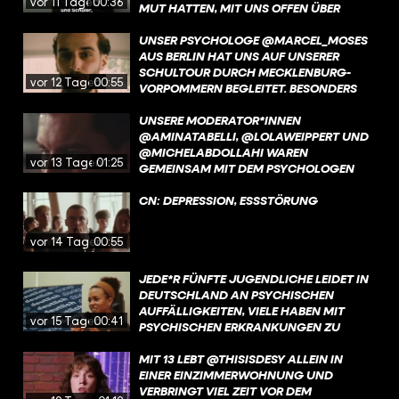
vor 11 Tagen
00:36
MUT HATTEN, MIT UNS OFFEN ÜBER
MENTALE GESUNDHEIT ZU SPRECHEN.
EURE EHRLICHKEIT, EUER VERTRAUEN
UNSER PSYCHOLOGE @MARCEL_MOSES
UND EURE BEREITSCHAFT, IN DEN
AUS BERLIN HAT UNS AUF UNSERER
DIALOG ZU GEHEN, HABEN DIESES
SCHULTOUR DURCH MECKLENBURG-
vor 12 Tagen
00:55
PROJEKT ERST MÖGLICH GEMACHT. IHR
VORPOMMERN BEGLEITET. BESONDERS
HABT UNS BEEINDRUCKT – UND GEZEIGT,
BEWEGT HAT IHN, WIE WICHTIG ECHTES
WIE WICHTIG ES IST, EINANDER
ZUHÖREN FÜR JUNGE MENSCHEN IST –
UNSERE MODERATOR*INNEN
ZUZUHÖREN.
UND WIE OFT GENAU DAS IM ALLTAG
@AMINATABELLI, @LOLAWEIPPERT UND
FEHLT.
@MICHELABDOLLAHI WAREN
vor 13 Tagen
01:25
GEMEINSAM MIT DEM PSYCHOLOGEN
@MARCEL_MOSES AN VIER SCHULEN IN
MECKLENBURG-VORPOMMERN. IN
CN: DEPRESSION, ESSSTÖRUNG
STRALENDORF HAT UNS SCHULLEITER
ARNE HENKE BESONDERS BEEINDRUCKT.
vor 14 Tagen
00:55
OFFEN UND EHRLICH ERZÄHLT ER, WIE
WICHTIG DER AUSTAUSCH MIT
JEDE*R FÜNFTE JUGENDLICHE LEIDET IN
SCHÜLER:INNEN UND ELTERN ÜBER
DEUTSCHLAND AN PSYCHISCHEN
MENTALE GESUNDHEIT IST – UND
AUFFÄLLIGKEITEN, VIELE HABEN MIT
WARUM IHN DIESE GESPRÄCHE SELBST
vor 15 Tagen
00:41
PSYCHISCHEN ERKRANKUNGEN ZU
BERÜHREN. GENAU SOLCHE
KÄMPFEN. AN SCHULEN HERRSCHT
BEGEGNUNGEN MACHEN HOFFNUNG.
HÄUFIG EIN HOHER LEISTUNGSDRUCK,
MIT 13 LEBT @THISISDESY ALLEIN IN
NOCH IMMER GIBT ES VIEL MOBBING.
EINER EINZIMMERWOHNUNG UND
VERBRINGT VIEL ZEIT VOR DEM