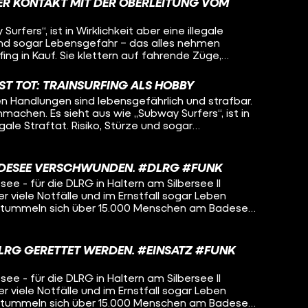
reien vor Ort kontrollieren die Arbeit nur. Allein
DER KONTAKT MIT DER OBERLEITUNG VOM
 Bund in diesem Jahr rund 22 Millionen Euro.
n GmbH die Toiletten häufiger reinigen lassen.
urfers“, ist in Wirklichkeit aber eine illegale
e und sogar Lebensgefahr – das alles nehmen
ng in Kauf. Sie klettern auf fahrende Züge,
ns und setzen dabei ihr Leben aufs Spiel. In
 zuletzt sogar gestiegen, obwohl das gefährliche
IST TOT: TRAINSURFING ALS HOBBY
fällen führt. Unser Reporter Niklas
en Handlungen sind lebensgefährlich und strafbar.
 der erzählt, warum er trotz der tödlichen Gefahr
ubway Surfers“, ist in
n klettert. In einem Experiment lässt sich Niklas
egale Straftat. Risiko, Stürze und sogar
ssiert, wenn ein Mensch an eine Oberleitung mit
s nehmen Menschen beim Trainsurfing in Kauf. Sie
olt kommt.
Züge, springen zwischen Waggons und setzen dabei
 Hamburg sind die Zahlen zuletzt sogar gestiegen,
ADESEE VERSCHWUNDEN. #DLRG #FUNK
“Hobby” immer wieder zu krassen Unfällen führt.
e - für die DLRG in Haltern am Silbersee II
fft einen Trainsurfer, der erzählt, warum er trotz
viele Notfälle und im Ernstfall sogar Leben
er wieder auf die Bahn klettert. In einem
ad tummeln sich über 15.000 Menschen am Badesee
iklas außerdem zeigen, was passiert, wenn ein
 Hitzewelle nach Abkühlung. Doch gerade bei
ung mit Starkstrom von 15.000 Volt kommt.
n besonders viele Menschen in Seen oder Flüssen
müssen immer wieder ausrücken. Eine davon
LRG GERETTET WERDEN. #EINSATZ #FUNK
e arbeitet sie als Notärztin, am Wochenende
e. Für Pia bedeutet der Wachdienst ständige
e - für die DLRG in Haltern am Silbersee II
nalin und große Verantwortung – bei großer Hitze
viele Notfälle und im Ernstfall sogar Leben
rotzdem arbeitet sie gerne am Badesee in Haltern.
ad tummeln sich über 15.000 Menschen am Badesee
: Was bringt die ehrenamtlichen Helfer wie Pia