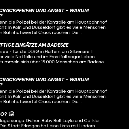
 Hitzewelle nach Abkühlung. Doch gerade bei
er am See zu arbeiten? Und wie viele Leben
n besonders viele Menschen in Seen oder Flüssen
 der DLRG heute?
 CRACKPFEIFEN UND ANGST – WARUM
DLRG müssen immer wieder ausrücken.
S?
enn die Polizei bei der Kontrolle am Hauptbahnhof
ht: In Köln und Düsseldorf gibt es viele Menschen,
m Bahnhofsviertel Crack rauchen. Die
 Wie sieht effektive Hilfe für Leute aus, die
FTIGE EINSÄTZE AM BADESEE
t Streetworkern unterhalten und mit
e - für die DLRG in Haltern am Silbersee II
n, die unter den Auswirkungen des öffentlichen
viele Notfälle und im Ernstfall sogar Leben
ad tummeln sich über 15.000 Menschen am Badesee
 Hitzewelle nach Abkühlung. Doch gerade bei
n besonders viele Menschen in Seen oder Flüssen
müssen immer wieder ausrücken. Eine davon
 CRACKPFEIFEN UND ANGST – WARUM
e arbeitet sie als Notärztin, am Wochenende
S?
e. Für Pia bedeutet der Wachdienst ständige
enn die Polizei bei der Kontrolle am Hauptbahnhof
nalin und große Verantwortung – bei großer Hitze
ht: In Köln und Düsseldorf gibt es viele Menschen,
rotzdem arbeitet sie gerne am Badesee in Haltern.
m Bahnhofsviertel Crack rauchen. Die
: Was bringt die ehrenamtlichen Helfer wie Pia
 Wie sieht effektive Hilfe für Leute aus, die
er am See zu arbeiten? Und wie viele Leben
 der DLRG heute?
O? 🤔
hlagersongs: Gehen Baby Bell, Layla und Co. klar
 Die Stadt Erlangen hat eine Liste mit Liedern