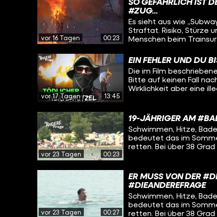
regionalen Autobahnmeiste
SO GEFÄHRLICH IST 
die Reinigung kostet den
#ZUG...
Künftig will die Autobah
Es sieht aus wie „Subway S
Straftat. Risiko, Stürz
vor 16 Tagen
00:23
Menschen beim Trainsurfi
springen zwischen Waggo
Hamburg sind die Zahlen
EIN FEHLER UND DU B
“Hobby” immer wieder zu krassen Un
Die im Film beschrieben
trifft einen Trainsurfer,
Bitte auf keinen Fall nachmachen. Es sieht aus wie „S
immer wieder auf die Bah
Wirklichkeit aber eine ill
außerdem zeigen, was pa
vor 17 Tagen
13:45
Lebensgefahr – das alle
Starkstrom von 15.000 V
klettern auf fahrende 
ihr Leben aufs Spiel. In
19-JÄHRIGER AM #B
obwohl das gefährliche 
Schwimmen, Hitze, Badese
Unser Reporter Niklas tri
bedeutet das im Sommer 
der tödlichen Gefahr imm
retten. Bei über 38 Gr
Experiment lässt sich N
vor 23 Tagen
00:23
und suchen während der
Mensch an eine Oberleit
extremer Hitze ertrinke
und die Sanitäter der DLRG 
ER MUSS VON DER #D
ist Pia. Unter der Woch
#DIEANDEREFRAGE
ehrenamtlich am Badese
Schwimmen, Hitze, Badese
Alarmbereitschaft, Adre
bedeutet das im Sommer 
und Dauerstress. Aber t
vor 23 Tagen
00:27
retten. Bei über 38 Gr
Reporter Tom will wissen