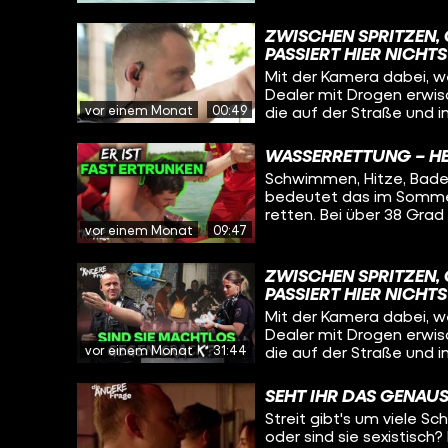
und suchen während der
dazu, am Wochenende hi
extremer Hitze ertrinke
retten die Wasserretter
ZWISCHEN SPRITZEN,
und die Sanitäter der 
PASSIERT HIER NICHT
Mit der Kamera dabei, w
Dealer mit Drogen erwisc
vor einem Monat
00:49
die auf der Straße und i
Herausforderung ist groß:
süchtig sind? Für unsere neue Reportage waren wir mit einer Polizeistreife
WASSERRETTUNG – HE
unterwegs, haben uns mi
Schwimmen, Hitze, Badese
Ladenbesitzern getroffe
bedeutet das im Sommer 
Drogenkonsums leiden.
retten. Bei über 38 Gr
vor einem Monat
09:47
und suchen während der
extremer Hitze ertrinke
und die Sanitäter der DLRG 
ZWISCHEN SPRITZEN,
ist Pia. Unter der Woch
PASSIERT HIER NICHT
ehrenamtlich am Badese
Mit der Kamera dabei, w
Alarmbereitschaft, Adre
Dealer mit Drogen erwisc
und Dauerstress. Aber t
vor einem Monat
31:44
die auf der Straße und i
Reporter Tom will wissen
Herausforderung ist groß:
dazu, am Wochenende hi
süchtig sind??
retten die Wasserretter
SEHT IHR DAS GENAUS
Streit gibt's um viele Sc
oder sind sie sexistisch?