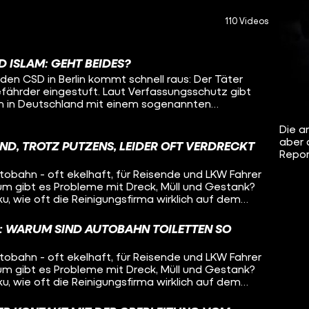
110 Videos
 ISLAM: GEHT BEIDES?
en CSD in Berlin kommt schnell raus: Der Täter
efährder eingestuft. Laut Verfassungsschutz gibt
n in Deutschland mit einem sogenannten
410 islamistische Gefährder. Sie alle eint unter
Q. Der Verfassungsschutz spricht von
Die an
ster Bestandteil aller islamistischen Ideologien". In
aber 
ND, TROTZ PUTZENS, LEIDER OFT VERDRECKT
Tugay, einen Ex-Salafisten. Er hatte sich dieser
Repor
 angeschlossen, um sich von seiner
tobahn - oft ekelhaft, für Reisende und LKW Fahrer
n. Er sagt: Deutschland muss sich endlich gegen
um gibt es Probleme mit Dreck, Müll und Gestank?
 und auch gegen die Queerfeindlichkeit, die
ku, wie oft die Reinigungsfirma wirklich auf dem
uber macht. Und was die Autobahn-GmbH als
exualität und Islam nicht zusammen. Wir
d
et ist Queerfeindlichkeit grundsätzlich unter
: WARUM SIND AUTOBAHN TOILETTEN SO
ls der Hälfte die Toiletten mit „mangelhaft" oder
tet. In NRW, wo auch wir für die Reportage
tobahn - oft ekelhaft, für Reisende und LKW Fahrer
einmal die Gesamtnote "gut". Die Autobahn
um gibt es Probleme mit Dreck, Müll und Gestank?
esweit für alle Autobahnen verantwortlich – und
ku, wie oft die Reinigungsfirma wirklich auf dem
ewirtschafteten Rastplätze. Das Putzen der
uber macht. Und was die Autobahn-GmbH als
rnehmen aber externe Reinigungsfirmen. Die