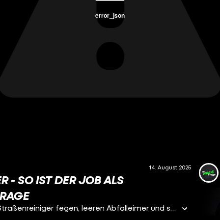
error_json
14. August 2025
 - SO IST DER JOB ALS
RAGE
Sie räumen weg, was andere achtlos wegwerfen: Straßenreiniger fegen, leeren Abfalleimer und sammeln Müll auf – oft dann, wenn andere noch schlafen. Dafür bekommen sie nicht nur Respekt, sondern auch Hate ab. Obwohl wir ohne sie ganz schön tief im Müll stehen würden.