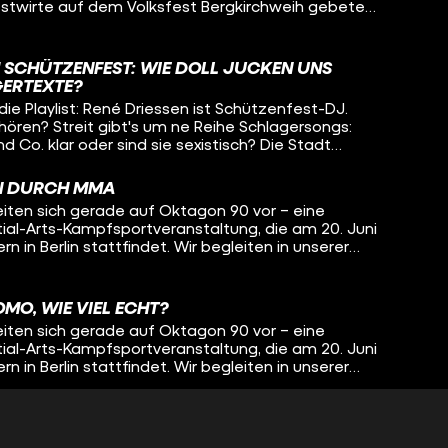
Festwirte auf dem Volksfest Bergkirchweih gebeten,
och was sagt die Menge? Wir haben den DJ René in
itet und haben die zu Wort kommen lassen, die
Lalya lieber an die Bar verschwinden. Den
SCHÜTZENFEST: WIE DOLL JUCKEN UNS
hr auf unserem Kanal!
ERTEXTE?
 die Playlist: René Driessen ist Schützenfest-DJ.
hören? Streit gibt's um ne Reihe Schlagersongs:
d Co. klar oder sind sie sexistisch? Die Stadt
it 12 Liedern veröffentlicht und die Festwirte auf
eih gebeten, sie nicht zu spielen. Wie steht René
N DURCH MMA
 Menge? Wir haben René in Clörath und Neuss
ten sich gerade auf Oktagon 90 vor – eine
 zu Wort kommen lassen, die laut mitgrölen oder
al-Arts-Kampfsportveranstaltung, die am 20. Juni
ar verschwinden.
stattfindet. Wir begleiten in unserer
se, der bei diesem Event in den Käfig steigt und
bereitungen steckt. Wir erleben Niko im Training
n seiner Rolle als Coach. Gleichzeitig sprechen wir
OMO, WIE VIEL ECHT?
 Frimpong aus Dublin, mit dem er sich gerade
ten sich gerade auf Oktagon 90 vor – eine
 Provokationsduell liefert. Der Kampf vor dem
al-Arts-Kampfsportveranstaltung, die am 20. Juni
stattfindet. Wir begleiten in unserer
Wie viel Inszenierung gehört bei diesem Sport
se, der bei diesem Event in den Käfig steigt und
inen Gegner zum Feind machen, bevor ich gegen
bereitungen steckt. Wir erleben Niko im Training
n seiner Rolle als Coach. Gleichzeitig sprechen wir
T IN EINEM CLUB VERBRANNT
 Frimpong aus Dublin, mit dem er sich gerade