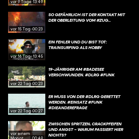
vor 9 Tagen
13:49
SO GEFÄHRLICH IST DER KONTAKT MIT
DER OBERLEITUNG VOM #ZUG...
vor 15 Tagen
00:23
EIN FEHLER UND DU BIST TOT:
TRAINSURFING ALS HOBBY
vor 16 Tagen
13:45
19-JÄHRIGER AM #BADESEE
VERSCHWUNDEN. #DLRG #FUNK
vor 22 Tagen
00:23
ER MUSS VON DER #DLRG GERETTET
WERDEN. #EINSATZ #FUNK
#DIEANDEREFRAGE
vor 22 Tagen
00:27
ZWISCHEN SPRITZEN, CRACKPFEIFEN
UND ANGST – WARUM PASSIERT HIER
vor einem
NICHTS?
Monat
00:49