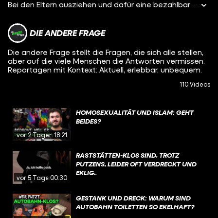
Bei den Eltern ausziehen und dafür eine bezahlbare Wohnung finden – besonders für Auszubildende ist das ein Problem. Denn oft reicht das Gehalt nicht für die hohen Mieten, die für das neue Zuhause fällig werden. In unserer Doku treffen wir Jan und Luca, die uns von ihren Erfahrungen erzählen.
DIE ANDERE FRAGE
Die andere Frage stellt die Fragen, die sich alle stellen,
aber auf die viele Menschen die Antworten vermissen.
Reportagen mit Kontext: Aktuell, erlebbar, unbequem.
110 Videos
HOMOSEXUALITÄT UND ISLAM: GEHT
BEIDES?
vor 2 Tagen
18:21
RASTSTÄTTEN-KLOS SIND, TROTZ
PUTZENS, LEIDER OFT VERDRECKT UND
EKLIG..
vor 5 Tagen
00:30
GESTANK UND DRECK: WARUM SIND
AUTOBAHN TOILETTEN SO EKELHAFT?