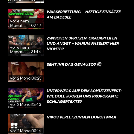
WASSERRETTUNG – HEFTIGE EINSÄTZE
AM BADESEE
vor einem
Monat
09:47
ZWISCHEN SPRITZEN, CRACKPFEIFEN
UND ANGST – WARUM PASSIERT HIER
vor einem
NICHTS?
Monat
31:44
SEHT IHR DAS GENAUSO? 🤔
vor 2 Monaten
00:25
UNTERWEGS AUF DEM SCHÜTZENFEST:
WIE DOLL JUCKEN UNS PROVOKANTE
SCHLAGERTEXTE?
vor 2 Monaten
12:43
NIKOS VERLETZUNGEN DURCH MMA
vor 2 Monaten
00:14