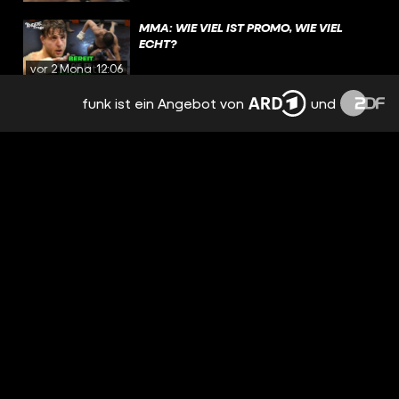
MMA: WIE VIEL IST PROMO, WIE VIEL
ECHT?
vor 2 Monaten
12:06
funk ist ein Angebot von
und
LOU WÄRE MIT 16 FAST IN EINEM CLUB
VERBRANNT
vor 2 Monaten
00:15
WAS BEDEUTET DER #BRANDSCHUTZ
FÜR CLUBS...
vor 3 Monaten
00:17
BRANDKATASTROPHE IM CLUB: WIE ER
VERLETZT ÜBERLEBT
vor 3 Monaten
08:59
RINGTOOL AM NÜRBURGRING
vor 3 Monaten
00:22