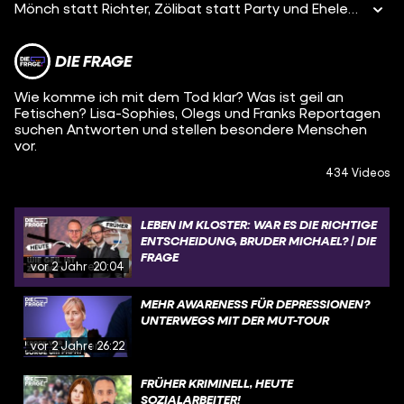
Mönch statt Richter, Zölibat statt Party und Eheleben, Kloster statt Eigenheim – all das sind Entscheidungen, die Bruder Michael getroffen hat. Damals war er einfach nur Michael und hat gemerkt, dass ihm in seinem Leben etwas fehlt. Aber wieso hat er sich so entschieden? Wie wird man Mönch und was sind seine Aufgaben? Oleg besucht Bruder Michael und will auch wissen: Was hält er von den Ansichten der Kirche? Was ist das Schwierigste im Leben eines Mönchs? Und was denkt Michael über sein nicht gelebtes Leben? Auf all diese Fragen sucht Oleg Antworten – in einem Kloster in Würzburg.
DIE FRAGE
Wie komme ich mit dem Tod klar? Was ist geil an
Fetischen? Lisa-Sophies, Olegs und Franks Reportagen
suchen Antworten und stellen besondere Menschen
vor.
434 Videos
LEBEN IM KLOSTER: WAR ES DIE RICHTIGE
ENTSCHEIDUNG, BRUDER MICHAEL? | DIE
FRAGE
vor 2 Jahren
20:04
MEHR AWARENESS FÜR DEPRESSIONEN?
UNTERWEGS MIT DER MUT-TOUR
vor 2 Jahren
26:22
FRÜHER KRIMINELL, HEUTE
SOZIALARBEITER!