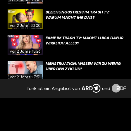
BEZIEHUNGSSTRESS IM TRASH TV:
WARUM MACHT IHR DAS?
vor 2 Jahren
20:00
FAME IM TRASH TV: MACHT LUISA DAFÜR
WIRKLICH ALLES?
vor 2 Jahren
18:26
MENSTRUATION: WISSEN WIR ZU WENIG
ÜBER DEN ZYKLUS?
vor 2 Jahren
17:51
funk ist ein Angebot von
und
EMOTIONEN, TRENNUNG,
NERVENZUSAMMENBRUCH: PMS
BESTIMMT MEINEN ALLTAG
vor 2 Jahren
15:09
NACH TRENNUNG: FREUNDSCHAFT MIT
DEM EX? | REAL TALK
vor 2 Jahren
19:12