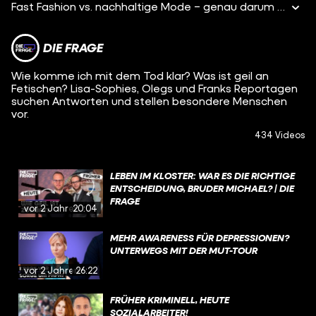
Fast Fashion vs. nachhaltige Mode – genau darum geht es in meiner Spezial-Folge „Schluss mit Fast Fashion: Kann ich günstig nachhaltige Mode shoppen?“. Denn ich frage mich: Kann man auch günstig nachhaltige Mode shoppen und damit endlich weg von Fast Fashion kommen?
DIE FRAGE
Wie komme ich mit dem Tod klar? Was ist geil an
Fetischen? Lisa-Sophies, Olegs und Franks Reportagen
suchen Antworten und stellen besondere Menschen
vor.
434 Videos
LEBEN IM KLOSTER: WAR ES DIE RICHTIGE
ENTSCHEIDUNG, BRUDER MICHAEL? | DIE
FRAGE
vor 2 Jahren
20:04
MEHR AWARENESS FÜR DEPRESSIONEN?
UNTERWEGS MIT DER MUT-TOUR
vor 2 Jahren
26:22
FRÜHER KRIMINELL, HEUTE
SOZIALARBEITER!