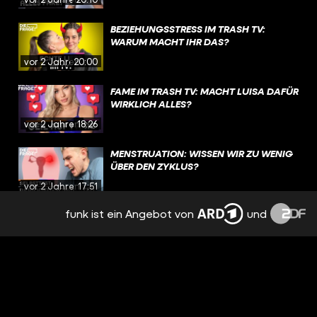
BEZIEHUNGSSTRESS IM TRASH TV:
WARUM MACHT IHR DAS?
vor 2 Jahren
20:00
FAME IM TRASH TV: MACHT LUISA DAFÜR
WIRKLICH ALLES?
vor 2 Jahren
18:26
MENSTRUATION: WISSEN WIR ZU WENIG
ÜBER DEN ZYKLUS?
vor 2 Jahren
17:51
funk ist ein Angebot von
und
EMOTIONEN, TRENNUNG,
NERVENZUSAMMENBRUCH: PMS
BESTIMMT MEINEN ALLTAG
vor 2 Jahren
15:09
NACH TRENNUNG: FREUNDSCHAFT MIT
DEM EX? | REAL TALK
vor 2 Jahren
19:12