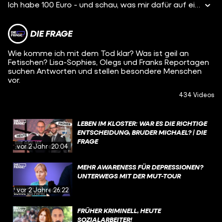
Ich habe 100 Euro - und schau, was mir dafür auf einer Esoterik-Messe geboten wird. Bisher fand ich fast alle meine esoterischen Erfahrungen überraschend okay. Aber hier ist es damit definitiv vorbei.
DIE FRAGE
Wie komme ich mit dem Tod klar? Was ist geil an
Fetischen? Lisa-Sophies, Olegs und Franks Reportagen
suchen Antworten und stellen besondere Menschen
vor.
434 Videos
LEBEN IM KLOSTER: WAR ES DIE RICHTIGE
ENTSCHEIDUNG, BRUDER MICHAEL? | DIE
FRAGE
vor 2 Jahren
20:04
MEHR AWARENESS FÜR DEPRESSIONEN?
UNTERWEGS MIT DER MUT-TOUR
vor 2 Jahren
26:22
FRÜHER KRIMINELL, HEUTE
SOZIALARBEITER!