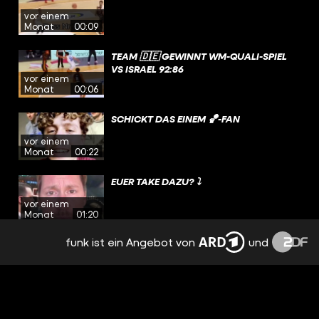
vor einem
Monat
00:09
TEAM 🇩🇪 GEWINNT WM-QUALI-SPIEL
VS ISRAEL 92:86
vor einem
Monat
00:06
SCHICKT DAS EINEM 🏀-FAN
vor einem
Monat
00:22
EUER TAKE DAZU? ⤵️
vor einem
Monat
01:20
funk ist ein Angebot von
und
SCHICKT DAS EINEM 🏀-FAN.
vor einem
Monat
00:24
WAGNER-BROS NICHT MEHR ZUSAMMEN