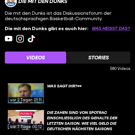
DIE MIT DEN DUNKS
Die mit den Dunks ist das Diskussionsforum der
deutschsprachigen Basketball-Community.
Die mit den Dunks gibt es auch hier:
WAS HEISST DAS?
VIDEOS
STORIES
580 Videos
WAS SAGT IHR?👀
vor 2 Tagen
01:11
DIE ZAHEN SIND VON SPOTRAC
EINSCHLIESSLICH DES GEHALTS DER L
ETZTEN SAISON. WIE VIEL GELD DIE D
vor 7 Tagen
00:12
EUTSCHEN NÄCHSTEN SAISONS V
ERDIENEN, IST NICHT MIT E