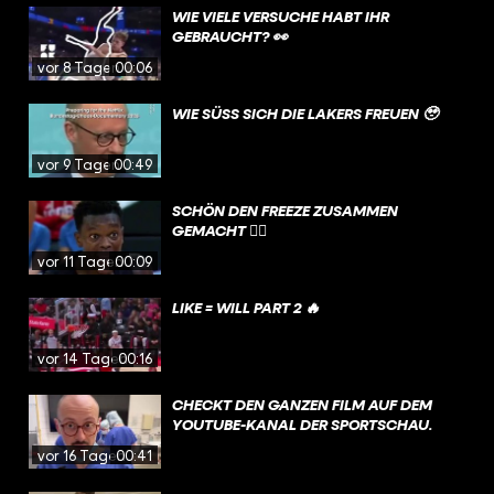
INBERECHNET. PART 1 GIBT’S AUF U
WIE VIELE VERSUCHE HABT IHR
NSEREM KANAL 🤝
GEBRAUCHT? 👀
vor 8 Tagen
00:06
WIE SÜSS SICH DIE LAKERS FREUEN 🥹
vor 9 Tagen
00:49
SCHÖN DEN FREEZE ZUSAMMEN
GEMACHT 😮‍💨
vor 11 Tagen
00:09
LIKE = WILL PART 2 🔥
vor 14 Tagen
00:16
CHECKT DEN GANZEN FILM AUF DEM
YOUTUBE-KANAL DER SPORTSCHAU.
vor 16 Tagen
00:41