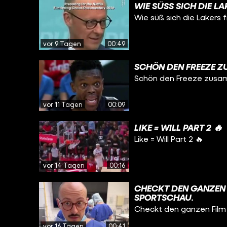
WIE SÜSS SICH DIE LA
Wie süß sich die Lakers 
vor 9 Tagen
00:49
SCHÖN DEN FREEZE ZU
Schön den Freeze zusam
vor 11 Tagen
00:09
LIKE = WILL PART 2 🔥
Like = Will Part 2 🔥
vor 14 Tagen
00:16
CHECKT DEN GANZEN 
SPORTSCHAU.
Checkt den ganzen Film
vor 16 Tagen
00:41