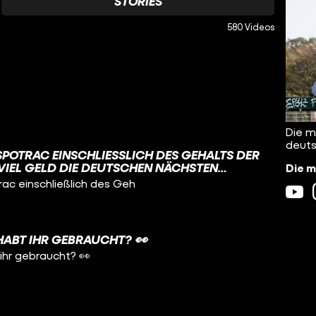
STORIES
580 Videos
Die m
deuts
SPOTRAC EINSCHLIESSLICH DES GEHALTS DER L
VIEL GELD DIE DEUTSCHEN NÄCHSTEN S
Die m
T NICHT MIT EINBERECHNET. PART 1 GIBT’S A
rac einschließlich des Geh
🤝
HABT IHR GEBRAUCHT? 👀
ihr gebraucht? 👀