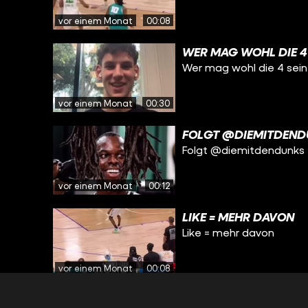
vor einem Monat
00:08
WER MAG WOHL DIE 4 
Wer mag wohl die 4 sein
vor einem Monat
00:30
FOLGT @DIEMITDEND
Folgt @diemitdendunks 
vor einem Monat
00:12
LIKE = MEHR DAVON
Like = mehr davon
vor einem Monat
00:08
LIKE = NATIO-SUPPOR