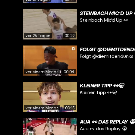
STEINBACH MIC‘D UP 
Steinbach Mic‘d Up 👀
vor 25 Tagen
00:29
FOLGT @DIEMITDEND
Folgt @diemitdendunks 
vor einem Monat
00:04
KLEINER TIPP 👀🤫
Kleiner Tipp 👀🤫
vor einem Monat
00:15
AUA 👀 DAS REPLAY 
Aua 👀 das Replay 😭