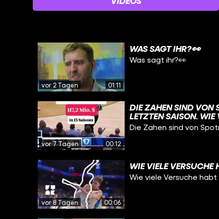
VIDEOS
WAS SAGT IHR?👀
Was sagt ihr?👀
vor 2 Tagen
01:11
DIE ZAHEN SIND VON 
ETZTEN SAISON. WIE 
AISONS VERDIENEN, IS
Die Zahen sind von Spot
UF UNSEREM KANAL 
vor 7 Tagen
00:12
WIE VIELE VERSUCHE 
Wie viele Versuche habt 
vor 8 Tagen
00:06