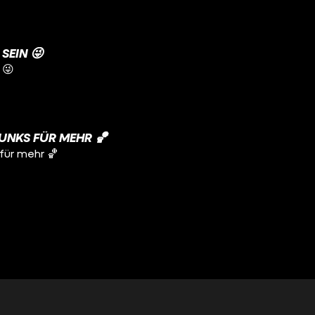
SEIN 😜
 😜
UNKS FÜR MEHR 🏀
für mehr 🏀
T