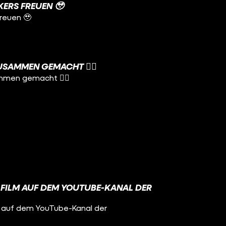
KERS FREUEN 🥹
freuen 🥹
SAMMEN GEMACHT 😮‍💨
men gemacht 😮‍💨
FILM AUF DEM YOUTUBE-KANAL DER
 auf dem YouTube-Kanal der