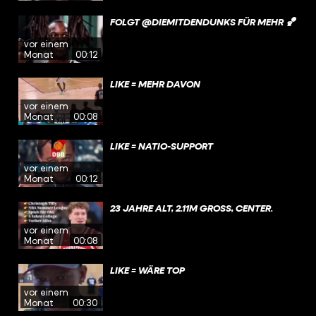
FOLGT @DIEMITDENDUNKS FÜR MEHR 🏀
vor einem
Monat
00:12
LIKE = MEHR DAVON
vor einem
Monat
00:08
LIKE = NATIO-SUPPORT
vor einem
Monat
00:12
23 JAHRE ALT, 2.11M GROSS, CENTER.
vor einem
Monat
00:08
LIKE = WÄRE TOP
vor einem
Monat
00:30