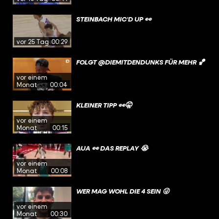
STEINBACH MIC‘D UP 👀
vor 25 Tagen
00:29
FOLGT @DIEMITDENDUNKS FÜR MEHR 🏀
vor einem
Monat
00:04
KLEINER TIPP 👀🤫
vor einem
Monat
00:15
AUA 👀 DAS REPLAY 😭
vor einem
Monat
00:08
WER MAG WOHL DIE 4 SEIN 😜
vor einem
Monat
00:30