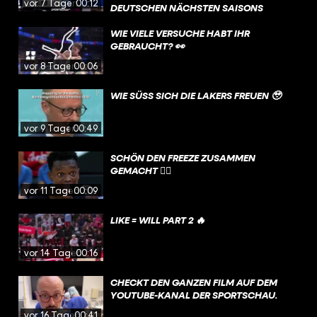
vor 7 Tagen
00:12
EUTSCHEN NÄCHSTEN SAISONS V
ERDIENEN, IST NICHT MIT E
INBERECHNET. PART 1 GIBT’S AUF U
WIE VIELE VERSUCHE HABT IHR
NSEREM KANAL 🤝
GEBRAUCHT? 👀
vor 8 Tagen
00:06
WIE SÜSS SICH DIE LAKERS FREUEN 🥹
vor 9 Tagen
00:49
SCHÖN DEN FREEZE ZUSAMMEN
GEMACHT 😮‍💨
vor 11 Tagen
00:09
LIKE = WILL PART 2 🔥
vor 14 Tagen
00:16
CHECKT DEN GANZEN FILM AUF DEM
YOUTUBE-KANAL DER SPORTSCHAU.
vor 16 Tagen
00:41