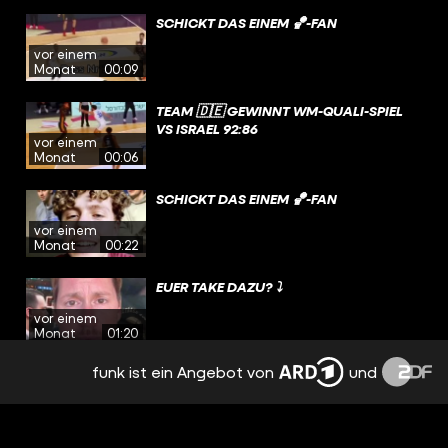
SCHICKT DAS EINEM 🏀-FAN
vor einem
Monat
00:09
TEAM 🇩🇪 GEWINNT WM-QUALI-SPIEL
VS ISRAEL 92:86
vor einem
Monat
00:06
SCHICKT DAS EINEM 🏀-FAN
vor einem
Monat
00:22
EUER TAKE DAZU? ⤵️
vor einem
Monat
01:20
funk ist ein Angebot von
und
SCHICKT DAS EINEM 🏀-FAN.
vor einem
Monat
00:24