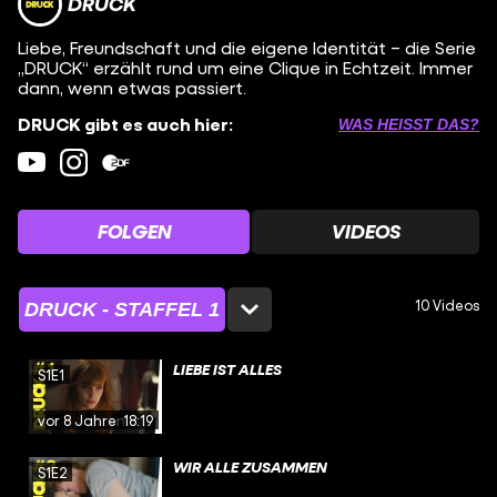
DRUCK
Liebe, Freundschaft und die eigene Identität – die Serie
„DRUCK“ erzählt rund um eine Clique in Echtzeit. Immer
dann, wenn etwas passiert.
DRUCK gibt es auch hier:
WAS HEISST DAS?
FOLGEN
VIDEOS
10 Videos
DRUCK - STAFFEL 1
LIEBE IST ALLES
S1E1
vor 8 Jahren
18:19
WIR ALLE ZUSAMMEN
S1E2