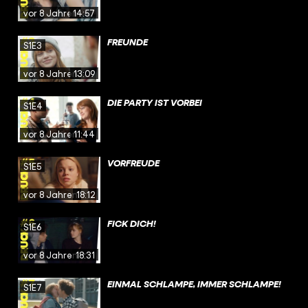
vor 8 Jahren
14:57
FREUNDE
S1E3
vor 8 Jahren
13:09
DIE PARTY IST VORBEI
S1E4
vor 8 Jahren
11:44
VORFREUDE
S1E5
vor 8 Jahren
18:12
FICK DICH!
S1E6
vor 8 Jahren
18:31
EINMAL SCHLAMPE, IMMER SCHLAMPE!
S1E7