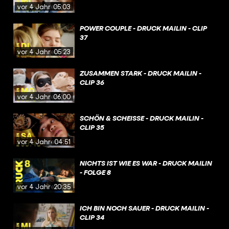
vor 4 Jahren
05:03
POWER COUPLE - DRUCK MAILIN - CLIP
37
vor 4 Jahren
05:23
ZUSAMMEN STARK - DRUCK MAILIN -
CLIP 36
vor 4 Jahren
06:00
SCHÖN & SCHEISSE - DRUCK MAILIN - C
LIP 35
vor 4 Jahren
04:51
NICHTS IST WIE ES WAR - DRUCK MAILIN
- FOLGE 8
vor 4 Jahren
20:35
ICH BIN NOCH SAUER - DRUCK MAILIN -
CLIP 34