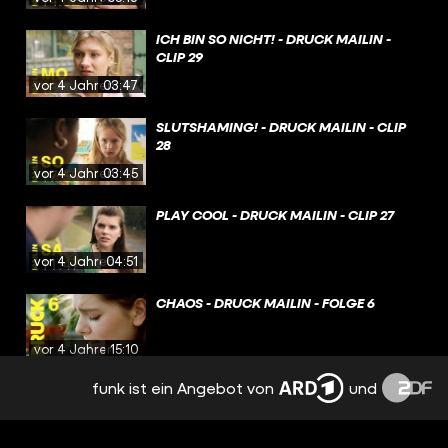
ICH BIN SO NICHT! - DRUCK MAILIN -
CLIP 29
vor 4 Jahren
03:47
SLUTSHAMING! - DRUCK MAILIN - CLIP
28
vor 4 Jahren
03:45
PLAY COOL - DRUCK MAILIN - CLIP 27
vor 4 Jahren
04:51
CHAOS - DRUCK MAILIN - FOLGE 6
vor 4 Jahren
15:10
funk ist ein Angebot von
und
SCHULVERWEIS?! - DRUCK MAILIN - CLIP
26
vor 4 Jahren
03:18