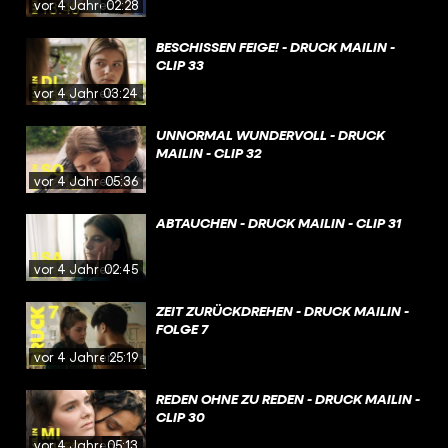
vor 4 Jahren
02:28
BESCHISSEN FEIGE! - DRUCK MAILIN -
CLIP 33
vor 4 Jahren
03:24
UNNORMAL WUNDERVOLL - DRUCK
MAILIN - CLIP 32
vor 4 Jahren
05:36
ABTAUCHEN - DRUCK MAILIN - CLIP 31
vor 4 Jahren
02:45
ZEIT ZURÜCKDREHEN - DRUCK MAILIN -
FOLGE 7
vor 4 Jahren
25:19
REDEN OHNE ZU REDEN - DRUCK MAILIN -
CLIP 30
vor 4 Jahren
05:13