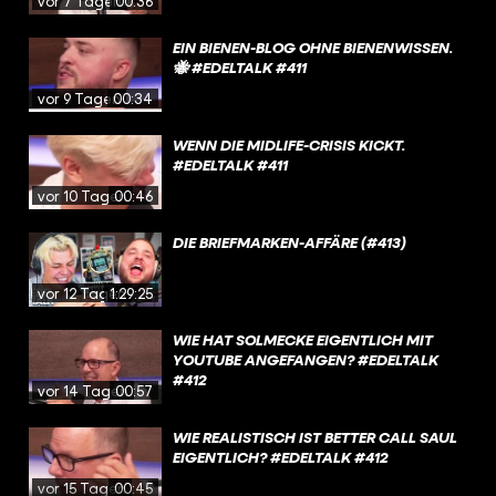
vor 7 Tagen
00:36
EIN BIENEN-BLOG OHNE BIENENWISSEN.
🐝 #EDELTALK #411
vor 9 Tagen
00:34
WENN DIE MIDLIFE-CRISIS KICKT.
#EDELTALK #411
vor 10 Tagen
00:46
DIE BRIEFMARKEN-AFFÄRE (#413)
vor 12 Tagen
1:29:25
WIE HAT SOLMECKE EIGENTLICH MIT
YOUTUBE ANGEFANGEN? #EDELTALK
#412
vor 14 Tagen
00:57
WIE REALISTISCH IST BETTER CALL SAUL
EIGENTLICH? #EDELTALK #412
vor 15 Tagen
00:45