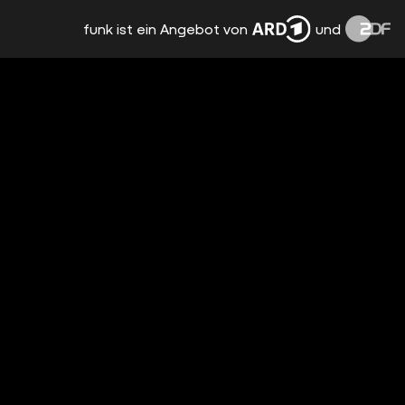
funk ist ein Angebot von
und
EDLEN 5: WAS MACHT MEHR ÄRGER, ALS
MAN DENKT? #EDELTALK #412
vor 16 Tagen
00:46
CHRISTIAN SOLMECKE: DAS EINHORN
UNTER DEN ANWÄLTEN (#412)
vor 19 Tagen
1:58:03
LASS DIE BIENE RAUS! (#411)
vor einem
Monat
1:33:33
WIE ALT IST KLAAS? #EDELTALK #408
vor einem
Monat
00:35
EDELCRIME: DAS VERSCHWINDEN VON
MENGQI JI (#410)
vor einem
Monat
2:25:35