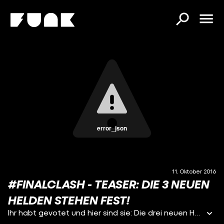
error_json
11. Oktober 2016
#FINALCLASH - TEASER: DIE 3 NEUEN
HELDEN STEHEN FEST!
Ihr habt gevotet und hier sind sie: Die drei neuen Helden von Tubeclash03 aka #FinalClash! Am 25.11. startet die dritte und letzte Staffel auf https://www.youtube.com/DarkViktory Neu mit dabei sind: ♦ Halbzwilling KANAL: https://www.youtube.com/Halbzwilling ♦ Horrorkissen KANAL: https://www.youtube.com/horrorkissen ♦ dieserpan KANAL: https://www.youtube.com/dieserpan _____________________________________________________ Sie sagen, das heutige YouTube sei schlechter. Wir sagen – YouTube ist wie ein Eisberg und ihr sucht nur am falschen Ort! Taucht mit uns ab in die Tiefen um findet den wahren Geist YouTubes wieder! So unglaublich viele bleiben im Schatten der Großen ungesehen und sind doch genau diejenigen, die wir vermissen! Sie sagen, Vorbilder sind gefallen. Wir sagen – es wird Zeit für neue Helden! TubeClash – FinalClash!