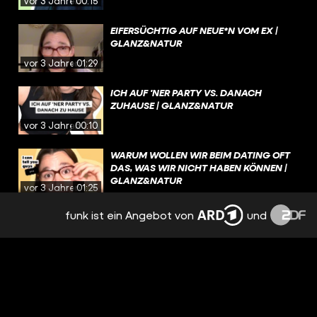
vor 3 Jahren
00:15
EIFERSÜCHTIG AUF NEUE*N VOM EX |
GLANZ&NATUR
vor 3 Jahren
01:29
ICH AUF 'NER PARTY VS. DANACH
ZUHAUSE | GLANZ&NATUR
vor 3 Jahren
00:10
WARUM WOLLEN WIR BEIM DATING OFT
DAS, WAS WIR NICHT HABEN KÖNNEN |
GLANZ&NATUR
vor 3 Jahren
01:25
funk ist ein Angebot von
und
NERVIGE EIGENSCHAFTEN |
GLANZ&NATUR
vor 3 Jahren
00:48
SCHLIMMSTES DATE | GLANZ&NATUR
vor 3 Jahren
01:15