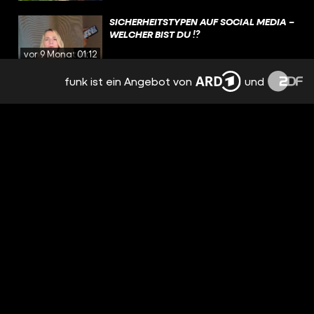
SICHERHEITSTYPEN AUF SOCIAL MEDIA –
WELCHER BIST DU ⁉️
vor 9 Monaten
01:12
funk ist ein Angebot von
und
🤯 ABGEHACKTE GEBÄRDEN, HABT IHR
DAS AUCH SCHON MAL ERLEBT? WELCHE
STORYS KENNT IHR?
vor 9 Monaten
00:44
HAND DRAUF IST JETZT 5 JAHRE ALT!
ZUM ANLASS HABEN WIR DIE HAND
DRAUF-GESCHICHTE ALS MÄRCHEN
vor 9 Monaten
01:44
AUFGEARBEITET.
HABT IHR EUCH SCHON MAL GEFRAGT,
WIE UNSERE POSTS ENTSTEHEN?
vor 9 Monaten
02:08
2 LÜGEN UND 1 WAHRHEIT ÜBER HAND
DRAUF! RATE MAL, WELCHE AUSSAGE
WAHR IST UND KOMMENTIERE DAS
vor 9 Monaten
00:37
ENTSPRECHENDE EMOJI. 👑🎂📱