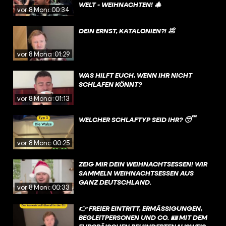
WELT - WEIHNACHTEN! 🎄
vor 8 Monaten
00:34
DEIN ERNST, KATALONIEN?! 💩
vor 8 Monaten
01:29
WAS HILFT EUCH, WENN IHR NICHT
SCHLAFEN KÖNNT?
vor 8 Monaten
01:13
WELCHER SCHLAFTYP SEID IHR? 😴
vor 8 Monaten
00:25
ZEIG MIR DEIN WEIHNACHTSESSEN! WIR
SAMMELN WEIHNACHTSESSEN AUS
GANZ DEUTSCHLAND.
vor 8 Monaten
00:33
👉 FREIER EINTRITT, ERMÄSSIGUNGEN, B
EGLEITPERSONEN UND CO. 🪪 MIT DEM E