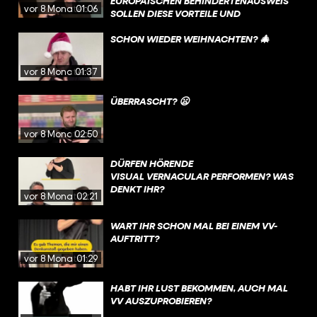
UROPÄISCHEN BEHINDERTENAUSWEIS S
vor 8 Monaten
01:06
OLLEN DIESE VORTEILE UND V
ERGÜNSTIGUNGEN IN ZUKUNFT IN A
LLEN EU-LÄNDERN GELTEN❗
SCHON WIEDER WEIHNACHTEN? 🎄
vor 8 Monaten
01:37
ÜBERRASCHT? 😦
vor 8 Monaten
02:50
DÜRFEN HÖRENDE
VISUAL VERNACULAR PERFORMEN? WAS
DENKT IHR?
vor 8 Monaten
02:21
WART IHR SCHON MAL BEI EINEM VV-
AUFTRITT?
vor 8 Monaten
01:29
HABT IHR LUST BEKOMMEN, AUCH MAL
VV AUSZUPROBIEREN? ⠀