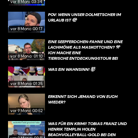
vor 8 Monaten
03:34
POV: WENN UNSER DOLMETSCHER IM
URLAUB IST 🫣
vor 8 Monaten
00:17
EINE SEEPFERDCHEN-FAHNE UND EINE
LACHMÖWE ALS MASKOTTCHEN? 🎌
ICH MACHE EINE
vor 8 Monaten
01:10
TIERISCHE ENTDECKUNGSTOUR BEI
DEN DEAFLYMPICS ☺️
WAS EIN WAHNSINN! 🤯
vor 8 Monaten
01:35
ERKENNT SICH JEMAND VON EUCH
WIEDER?
vor 9 Monaten
00:52
WAS FÜR EIN KRIMI! TOBIAS FRANZ UND
HENRIK TEMPLIN HOLEN
BEACHVOLLEYBALL-GOLD BEI DEN