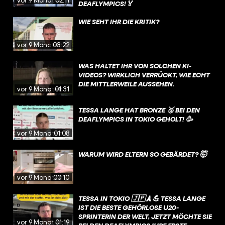
vor 9 Monaten
02:11
DEAFLYMPICS!🏅
WIE SEHT IHR DIE KRITIK?
vor 9 Monaten
03:22
WAS HALTET IHR VON SOLCHEN KI-
VIDEOS? WIRKLICH VERRÜCKT, WIE ECHT
DIE MITTLERWEILE AUSSEHEN.
vor 9 Monaten
01:31
TESSA LANGE HAT BRONZE 🥉 BEI DEN
DEAFLYMPICS IN TOKIO GEHOLT! 🥳
vor 9 Monaten
01:08
WARUM WIRD ELTERN SO GEBÄRDET? 🤯
vor 9 Monaten
00:10
TESSA IN TOKIO 🇯🇵🗼💪 TESSA LANGE
IST DIE BESTE GEHÖRLOSE U20-
SPRINTERIN DER WELT, JETZT MÖCHTE SIE
vor 9 Monaten
01:19