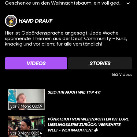
Geschenke um den Weihnachtsbaum, ein voll gedeckter Tisch, strahlende Gesichter - so feiern glückliche Familien ein besinnliche Weihnachten. Nicht für alle sieht der 24.12 so aus. Auf Klo sind fünf Menschen, für die die Feiertage einen unguten Beigeschmack haben. Faya ist Jüdin und statt Weihnachten feiert sie Chanukka. Juden und Jüdinnen feiern acht Tage die Wiedereinweihung des zweiten Tempels in Jerusalem im Jahr 164 v. Chr. Als sie mit 14 nach Deutschland kam, fand sie zuerst die Weihnachtstraditionen total interessant und schön, dass aber alle automatisch davon ausgehen, dass sie Christin ist und jüdische Traditionen nicht kennen oder sogar als unnormal wahrnehmen, hat sie total geschockt. Zevan ist mit seiner Familie als er fünf war nach Deutschland geflüchtet. Da er Moslem ist, feiert seine Familie sowieso kein Weihnachten. Ihm war dadurch immer ziemlich langweilig am 24. und 25.12. Er kam dann auf die Idee einen Abend an den Feiertagen zu organisieren, wo alle Menschen, die nicht Weihnachten feiern und/oder nicht bei ihren Familien sein können, zusammen kommen. Amina ist auch muslimisch, macht aber an den Feiertagen gerne Familienhopping und wird von den Familien ihrer Freund*innen eingeladen. Sie hat es schon oft erlebt, dass Menschen Mitleid mit ihr haben, wenn sie erfahren, dass sie kein Weihnachten feiert. Kein Grund traurig zu sein, Muslime haben viele eigene Feste wie z.B Eid ul-Adha das Opferfest. Ariane arbeitet an Weihnachten in einem Krankenhaus. Das hat sie sich selbst ausgesucht und freut sich nicht nur über den Feiertagszuschlag, sondern auch darüber, dass sie ihren Kolleg*innen, die Weihnachten feiern möchten, ermöglichen kann bei ihren Familien zu sein. Sophie feiert Weihnachten und liebt die Traditionen, die damit verbunden sind. Seit der Trennung ihrer Eltern hat Weihnachten leider einen traurigen Beigeschmack. Sie muss gefühlt an zwei Orten gleichzeitig sein und macht sich viele Gedanken darum, wie sie es alles Familienmitgliedern recht machen kann. Folgt uns auf …Facebook: https://www.facebook.com/aufklo ...Instagram: https://www.instagram.com/aufklo YEAH! Wir gehören auch zu #funk. Schaut' da mal rein: YouTube: https://youtube.com/funkofficial Web-App: https://go.funk.net Facebook: https://facebook.com/funk
HAND DRAUF
Hier ist Gebärdensprache angesagt: Jede Woche
spannende Themen aus der Deaf Community – Kurz,
knackig und vor allem: für alle verständlich!
VIDEOS
STORIES
653 Videos
SEID IHR AUCH WIE TYP 4?!
vor 7 Monaten
00:59
PÜNKTLICH VOR WEIHNACHTEN IST EURE
LIEBLINGSSERIE ZURÜCK: VERKEHRTE
WELT - WEIHNACHTEN! 🎄
vor 8 Monaten
00:34