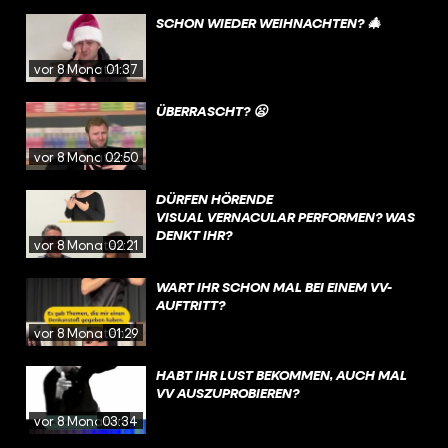
ERGÜNSTIGUNGEN IN ZUKUNFT IN A
LLEN EU-LÄNDERN GELTEN❗
SCHON WIEDER WEIHNACHTEN? 🎄
vor 8 Monaten
01:37
ÜBERRASCHT? 😦
vor 8 Monaten
02:50
DÜRFEN HÖRENDE
VISUAL VERNACULAR PERFORMEN? WAS
DENKT IHR?
vor 8 Monaten
02:21
WART IHR SCHON MAL BEI EINEM VV-
AUFTRITT?
vor 8 Monaten
01:29
HABT IHR LUST BEKOMMEN, AUCH MAL
VV AUSZUPROBIEREN? ⠀
vor 8 Monaten
03:34