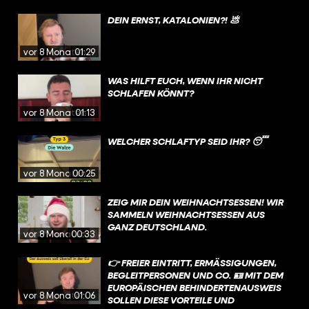
DEIN ERNST, KATALONIEN?! 💩
vor 8 Monaten
01:29
WAS HILFT EUCH, WENN IHR NICHT
SCHLAFEN KÖNNT?
vor 8 Monaten
01:13
WELCHER SCHLAFTYP SEID IHR? 😴
vor 8 Monaten
00:25
ZEIG MIR DEIN WEIHNACHTSESSEN! WIR
SAMMELN WEIHNACHTSESSEN AUS
GANZ DEUTSCHLAND.
vor 8 Monaten
00:33
👉 FREIER EINTRITT, ERMÄSSIGUNGEN, B
EGLEITPERSONEN UND CO. 🪪 MIT DEM E
UROPÄISCHEN BEHINDERTENAUSWEIS S
vor 8 Monaten
01:06
OLLEN DIESE VORTEILE UND V