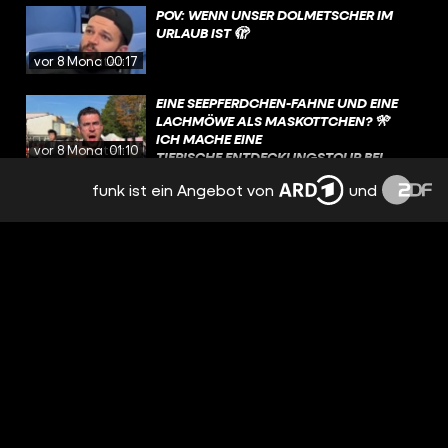
POV: WENN UNSER DOLMETSCHER IM
URLAUB IST 🫣
vor 8 Monaten
00:17
EINE SEEPFERDCHEN-FAHNE UND EINE
LACHMÖWE ALS MASKOTTCHEN? 🎌
ICH MACHE EINE
vor 8 Monaten
01:10
TIERISCHE ENTDECKUNGSTOUR BEI
DEN DEAFLYMPICS ☺️
funk ist ein Angebot von
und
WAS EIN WAHNSINN! 🤯
vor 8 Monaten
01:35
ERKENNT SICH JEMAND VON EUCH
WIEDER?
vor 8 Monaten
00:52
WAS FÜR EIN KRIMI! TOBIAS FRANZ UND
HENRIK TEMPLIN HOLEN
BEACHVOLLEYBALL-GOLD BEI DEN
vor 8 Monaten
02:11
DEAFLYMPICS!🏅