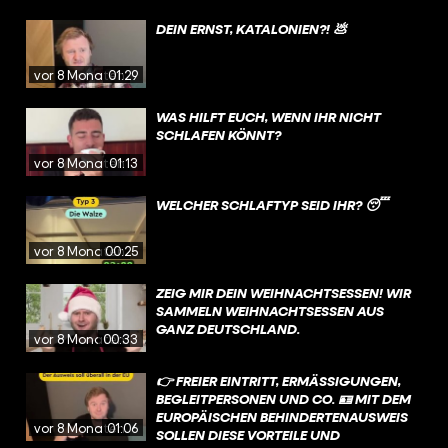
DEIN ERNST, KATALONIEN?! 💩
vor 8 Monaten
01:29
WAS HILFT EUCH, WENN IHR NICHT
SCHLAFEN KÖNNT?
vor 8 Monaten
01:13
WELCHER SCHLAFTYP SEID IHR? 😴
vor 8 Monaten
00:25
ZEIG MIR DEIN WEIHNACHTSESSEN! WIR
SAMMELN WEIHNACHTSESSEN AUS
GANZ DEUTSCHLAND.
vor 8 Monaten
00:33
👉 FREIER EINTRITT, ERMÄSSIGUNGEN, B
EGLEITPERSONEN UND CO. 🪪 MIT DEM E
UROPÄISCHEN BEHINDERTENAUSWEIS S
vor 8 Monaten
01:06
OLLEN DIESE VORTEILE UND V