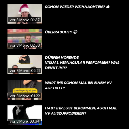
ERGÜNSTIGUNGEN IN ZUKUNFT IN A
LLEN EU-LÄNDERN GELTEN❗
SCHON WIEDER WEIHNACHTEN? 🎄
vor 8 Monaten
01:37
ÜBERRASCHT? 😦
vor 8 Monaten
02:50
DÜRFEN HÖRENDE
VISUAL VERNACULAR PERFORMEN? WAS
DENKT IHR?
vor 8 Monaten
02:21
WART IHR SCHON MAL BEI EINEM VV-
AUFTRITT?
vor 8 Monaten
01:29
HABT IHR LUST BEKOMMEN, AUCH MAL
VV AUSZUPROBIEREN? ⠀
vor 8 Monaten
03:34