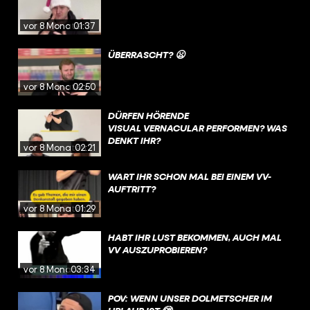
vor 8 Monaten
01:37
ÜBERRASCHT? 😦
vor 8 Monaten
02:50
DÜRFEN HÖRENDE
VISUAL VERNACULAR PERFORMEN? WAS
DENKT IHR?
vor 8 Monaten
02:21
WART IHR SCHON MAL BEI EINEM VV-
AUFTRITT?
vor 8 Monaten
01:29
HABT IHR LUST BEKOMMEN, AUCH MAL
VV AUSZUPROBIEREN? ⠀
vor 8 Monaten
03:34
POV: WENN UNSER DOLMETSCHER IM