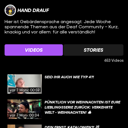
HAND DRAUF
Hier ist Gebärdensprache angesagt: Jede Woche
spannende Themen aus der Deaf Community – Kurz,
knackig und vor allem: für alle verständlich!
VIDEOS
STORIES
653 Videos
SEID IHR AUCH WIE TYP 4?!
vor 7 Monaten
00:59
PÜNKTLICH VOR WEIHNACHTEN IST EURE
LIEBLINGSSERIE ZURÜCK: VERKEHRTE
WELT - WEIHNACHTEN! 🎄
vor 7 Monaten
00:34
DEIN ERNST, KATALONIEN?! 💩