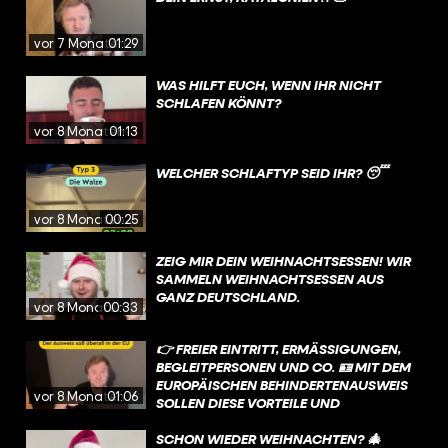
vor 7 Monaten
01:29
WAS HILFT EUCH, WENN IHR NICHT
SCHLAFEN KÖNNT?
vor 8 Monaten
01:13
WELCHER SCHLAFTYP SEID IHR? 😴
vor 8 Monaten
00:25
ZEIG MIR DEIN WEIHNACHTSESSEN! WIR
SAMMELN WEIHNACHTSESSEN AUS
GANZ DEUTSCHLAND.
vor 8 Monaten
00:33
👉 FREIER EINTRITT, ERMÄSSIGUNGEN, B
EGLEITPERSONEN UND CO. 🪪 MIT DEM E
UROPÄISCHEN BEHINDERTENAUSWEIS S
vor 8 Monaten
01:06
OLLEN DIESE VORTEILE UND V
ERGÜNSTIGUNGEN IN ZUKUNFT IN A
LLEN EU-LÄNDERN GELTEN❗
SCHON WIEDER WEIHNACHTEN? 🎄