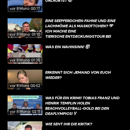
URLAUB IST 🫣
vor 8 Monaten
00:17
EINE SEEPFERDCHEN-FAHNE UND EINE
LACHMÖWE ALS MASKOTTCHEN? 🎌
ICH MACHE EINE
vor 8 Monaten
01:10
TIERISCHE ENTDECKUNGSTOUR BEI
DEN DEAFLYMPICS ☺️
WAS EIN WAHNSINN! 🤯
vor 8 Monaten
01:35
ERKENNT SICH JEMAND VON EUCH
WIEDER?
vor 8 Monaten
00:52
WAS FÜR EIN KRIMI! TOBIAS FRANZ UND
HENRIK TEMPLIN HOLEN
BEACHVOLLEYBALL-GOLD BEI DEN
vor 8 Monaten
02:11
DEAFLYMPICS!🏅
WIE SEHT IHR DIE KRITIK?