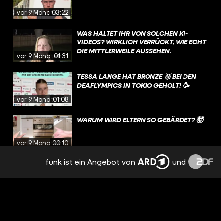
vor 9 Monaten
03:22
WAS HALTET IHR VON SOLCHEN KI-
VIDEOS? WIRKLICH VERRÜCKT, WIE ECHT
DIE MITTLERWEILE AUSSEHEN.
vor 9 Monaten
01:31
TESSA LANGE HAT BRONZE 🥉 BEI DEN
DEAFLYMPICS IN TOKIO GEHOLT! 🥳
vor 9 Monaten
01:08
WARUM WIRD ELTERN SO GEBÄRDET? 🤯
vor 9 Monaten
00:10
funk ist ein Angebot von
und
TESSA IN TOKIO 🇯🇵🗼💪 TESSA LANGE
IST DIE BESTE GEHÖRLOSE U20-
SPRINTERIN DER WELT, JETZT MÖCHTE SIE
vor 9 Monaten
01:19
BEI DEN DEAFLYMPICS IHRE ERSTE
MEDAILLE HOLEN. 🎖️
WARUM WIRD FREMDGEHEN SO
GEBÄRDET? 🤯