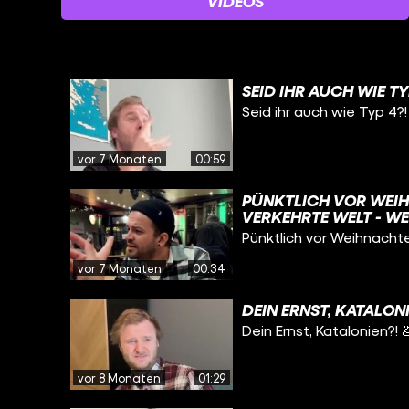
VIDEOS
SEID IHR AUCH WIE TY
Seid ihr auch wie Typ 4?!
vor 7 Monaten
00:59
PÜNKTLICH VOR WEIH
VERKEHRTE WELT - WE
Pünktlich vor Weihnachte
vor 7 Monaten
00:34
DEIN ERNST, KATALONI
Dein Ernst, Katalonien?! 
vor 8 Monaten
01:29