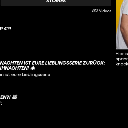
STORIES
653 Videos
P 4?!
Hier 
spann
NACHTEN IST EURE LIEBLINGSSERIE ZURÜCK:
knacki
IHNACHTEN! 🎄
n ist eure Lieblingsserie
EN?! 💩
💩