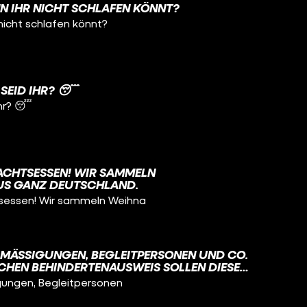
NN IHR NICHT SCHLAFEN KÖNNT?
 nicht schlafen könnt?
SEID IHR? 😴
ihr? 😴
NACHTSESSEN! WIR SAMMELN
US GANZ DEUTSCHLAND.
tsessen! Wir sammeln Weihna
ERMÄSSIGUNGEN, BEGLEITPERSONEN UND CO. 
HEN BEHINDERTENAUSWEIS SOLLEN DIESE V
STIGUNGEN IN ZUKUNFT IN ALLEN EU-L
ßigungen, Begleitpersonen