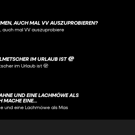
OMMEN, AUCH MAL VV AUSZUPROBIEREN? ⠀
, auch mal VV auszuprobiere
LMETSCHER IM URLAUB IST 🫣
cher im Urlaub ist 🫣
FAHNE UND EINE LACHMÖWE ALS
H MACHE EINE
NGSTOUR BEI DEN DEAFLYMPICS ☺️
ne und eine Lachmöwe als Mas
