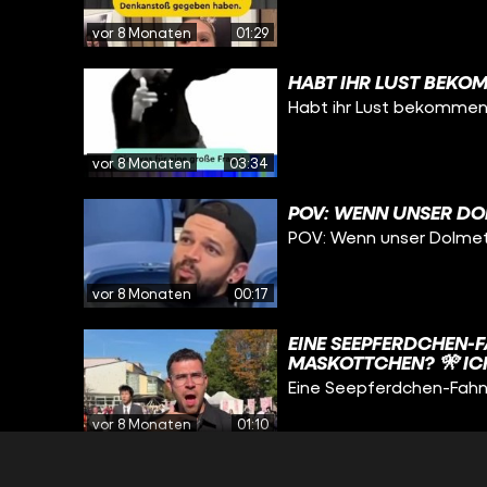
vor 8 Monaten
01:29
HABT IHR LUST BEK
Habt ihr Lust bekommen
vor 8 Monaten
03:34
POV: WENN UNSER DO
POV: Wenn unser Dolmets
vor 8 Monaten
00:17
EINE SEEPFERDCHEN-
MASKOTTCHEN? 🎌 IC
TIERISCHE ENTDECKU
Eine Seepferdchen-Fah
vor 8 Monaten
01:10
WAS EIN WAHNSINN! 