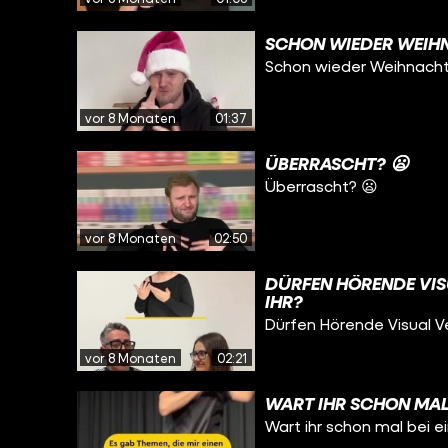
SCHON WIEDER WEIH
Schon wieder Weihnacht
vor 8 Monaten
01:37
ÜBERRASCHT? 😦
Überrascht? 😦
vor 8 Monaten
02:50
DÜRFEN HÖRENDE VI
IHR?
Dürfen Hörende Visual 
vor 8 Monaten
02:21
WART IHR SCHON MAL 
Wart ihr schon mal bei e