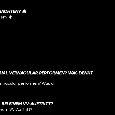
NACHTEN? 🎄
en? 🎄
SUAL VERNACULAR PERFORMEN? WAS DENKT
Vernacular performen? Was d
BEI EINEM VV-AUFTRITT?
inem VV-Auftritt?