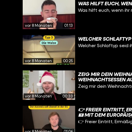
WAS HILFT EUCH, WE
Was hilft euch, wenn ihr
vor 8 Monaten
01:13
WELCHER SCHLAFTYP 
Welcher Schlaftyp seid 
vor 8 Monaten
00:25
ZEIG MIR DEIN WEIH
WEIHNACHTSESSEN A
Zeig mir dein Weihnach
vor 8 Monaten
00:33
👉 FREIER EINTRITT, 
 MIT DEM EUROPÄISC
ORTEILE UND VERGÜN
👉 Freier Eintritt, Ermä
ÄNDERN GELTEN❗
vor 8 Monaten
01:06