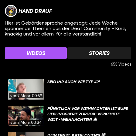
HAND DRAUF
Hier ist Gebärdensprache angesagt: Jede Woche
spannende Themen aus der Deaf Community – Kurz,
knackig und vor allem: für alle verständlich!
VIDEOS
STORIES
653 Videos
SEID IHR AUCH WIE TYP 4?!
vor 7 Monaten
00:59
PÜNKTLICH VOR WEIHNACHTEN IST EURE
LIEBLINGSSERIE ZURÜCK: VERKEHRTE
WELT - WEIHNACHTEN! 🎄
vor 7 Monaten
00:34
DEIN ERNST, KATALONIEN?! 💩