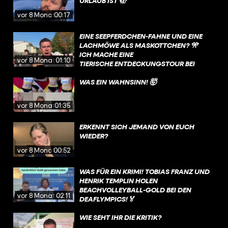
URLAUB IST 🫣
vor 8 Monaten
00:17
EINE SEEPFERDCHEN-FAHNE UND EINE
LACHMÖWE ALS MASKOTTCHEN? 🎌
ICH MACHE EINE
vor 8 Monaten
01:10
TIERISCHE ENTDECKUNGSTOUR BEI
DEN DEAFLYMPICS ☺️
WAS EIN WAHNSINN! 🤯
vor 8 Monaten
01:35
ERKENNT SICH JEMAND VON EUCH
WIEDER?
vor 8 Monaten
00:52
WAS FÜR EIN KRIMI! TOBIAS FRANZ UND
HENRIK TEMPLIN HOLEN
BEACHVOLLEYBALL-GOLD BEI DEN
vor 8 Monaten
02:11
DEAFLYMPICS!🏅
WIE SEHT IHR DIE KRITIK?