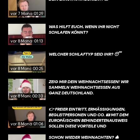
vor 7 Monaten
01:29
WAS HILFT EUCH, WENN IHR NICHT
SCHLAFEN KÖNNT?
vor 8 Monaten
01:13
WELCHER SCHLAFTYP SEID IHR? 😴
vor 8 Monaten
00:25
ZEIG MIR DEIN WEIHNACHTSESSEN! WIR
SAMMELN WEIHNACHTSESSEN AUS
GANZ DEUTSCHLAND.
vor 8 Monaten
00:33
👉 FREIER EINTRITT, ERMÄSSIGUNGEN, B
EGLEITPERSONEN UND CO. 🪪 MIT DEM E
UROPÄISCHEN BEHINDERTENAUSWEIS S
vor 8 Monaten
01:06
OLLEN DIESE VORTEILE UND V
ERGÜNSTIGUNGEN IN ZUKUNFT IN A
LLEN EU-LÄNDERN GELTEN❗
SCHON WIEDER WEIHNACHTEN? 🎄