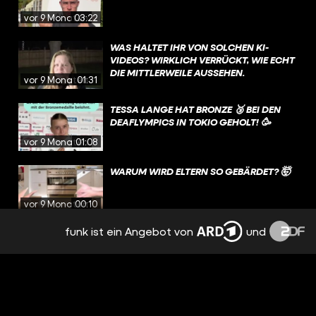
vor 9 Monaten
03:22
WAS HALTET IHR VON SOLCHEN KI-
VIDEOS? WIRKLICH VERRÜCKT, WIE ECHT
DIE MITTLERWEILE AUSSEHEN.
vor 9 Monaten
01:31
TESSA LANGE HAT BRONZE 🥉 BEI DEN
DEAFLYMPICS IN TOKIO GEHOLT! 🥳
vor 9 Monaten
01:08
WARUM WIRD ELTERN SO GEBÄRDET? 🤯
vor 9 Monaten
00:10
funk ist ein Angebot von
und
TESSA IN TOKIO 🇯🇵🗼💪 TESSA LANGE
IST DIE BESTE GEHÖRLOSE U20-
SPRINTERIN DER WELT, JETZT MÖCHTE SIE
vor 9 Monaten
01:19
BEI DEN DEAFLYMPICS IHRE ERSTE
MEDAILLE HOLEN. 🎖️
WARUM WIRD FREMDGEHEN SO
GEBÄRDET? 🤯