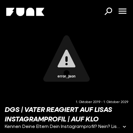
error_json
1. Oktober 2019
- 1. Oktober 2029
DGS | VATER REAGIERT AUF LISAS
INSTAGRAMPROFIL | AUF KLO
Kennen Deine Eltern Dein Instagramprofil? Nein? Lisas Papa ihr Profil bisher auch nicht. Das ändert sich heute. Lisa traut sich und scrollt zusammen mit ihrem Papa durch ihren Feed. Wie reagiert Lisas Vater auf ihre Bilder im Bikini, die über 30.000 Menschen sehen und weiß er, was dir Feuer-Emojis unter Lisas Posts bedeuten? Instagram, Tic-Toc, YouTube, Snapchat…. Total normal, dass Soziale Medien jeden Tag dazugehören. Aber normal und alltäglich für alle? Manchmal vergisst man, dass es für Eltern und andere Menschen, die älter sind als man selbst, total merkwürdig sein kann, dass wir Soziale Medien jeden Tag nutzen und sie einfach dazu gehören. Da braucht es manchmal etwas mehr Zeit und manchmal auch Geduld, um zu erklären, womit Eltern und andere ältere Menschen nicht aufgewachsen sind. Wie ist es bei Euch? Sprecht ihr mit Eltern oder Menschen, die nicht mit sozialen Medien aufgewachsen sind darüber? Könnt ihr es euch vorstellen, wie es war OHNE Instagram, Tic Toc und YouTube? Redaktion und Regie: Linda Huber Kamera und Ton: Katharina Frucht Schnitt: Katharina Frucht Moderation: Lisa-Sophie Laurent Gebärdendolmetscher: Marcel Zamojski Zwei Menschen. Eine Klokabine. Und endlich mal Zeit, über die wichtigen Dinge des Lebens zu sprechen: Über Mode und Menstruation. Über das erste Mal und über Schokokuchen. Über dicke Körper und Schmalspurrapper. Wir begeben uns ins Dazwischen, lieben und leben den Bruch. Folgt uns auf …Facebook: https://www.facebook.com/aufklo ...Instagram: https://www.instagram.com/aufklo ...Twitter: https://twitter.com/auf_klo YEAH! Wir gehören auch zu #funk. Schaut' da mal rein: YouTube: https://youtube.com/funkofficial Web-App: https://go.funk.net Facebook: https://facebook.com/funk