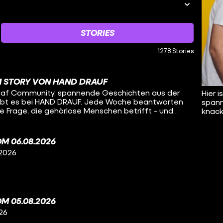
STORIES
1278 Stories
M STORY VON HAND DRAUF
 Deaf Community, spannende Geschichten aus der
Hier 
ibt es bei HAND DRAUF. Jede Woche beantworten
spann
e Frage, die gehörlose Menschen betrifft - und
knacki
cher Gebärdensprache.
M 06.08.2026
 2026
M 05.08.2026
26